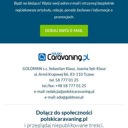
Bądź na bieżąco! Wpisz swój adres e-mail i otrzymuj bezpłatnie
najciekawsze artykuły, relacje, porady fachowe i informacje o
promocjach.
DODAJ SWÓJ E-MAIL
GOLDMAN s.c. Sebastian Klauz, Joanna Sęk-Klauz
ul. Armii Krajowej 86, 83-110 Tczew
tel.
58 777 01 25
tel./fax:
+48 58 777 01 25
e-mail:
redakcja@polskicaravaning.pl
e-mail:
ado@goldman.pl
Dołącz do społeczności
polskicaravaning.pl
i przeglądaj niepublikowane treści.