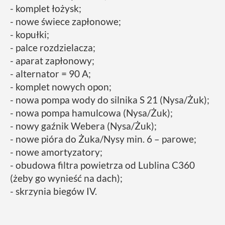
- komplet łożysk;
- nowe świece zapłonowe;
- kopułki;
- palce rozdzielacza;
- aparat zapłonowy;
- alternator = 90 A;
- komplet nowych opon;
- nowa pompa wody do silnika S 21 (Nysa/Żuk);
- nowa pompa hamulcowa (Nysa/Żuk);
- nowy gaźnik Webera (Nysa/Żuk);
- nowe pióra do Żuka/Nysy min. 6 – parowe;
- nowe amortyzatory;
- obudowa filtra powietrza od Lublina C360
(żeby go wynieść na dach);
- skrzynia biegów IV.