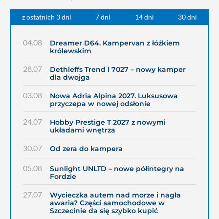
z ostatnich 3 dni
7 dni
14 dni
30 dni
04.08
Dreamer D64. Kampervan z łóżkiem
królewskim
28.07
Dethleffs Trend I 7027 – nowy kamper
dla dwojga
03.08
Nowa Adria Alpina 2027. Luksusowa
przyczepa w nowej odsłonie
24.07
Hobby Prestige T 2027 z nowymi
układami wnętrza
30.07
Od zera do kampera
05.08
Sunlight UNLTD – nowe półintegry na
Fordzie
27.07
Wycieczka autem nad morze i nagła
awaria? Części samochodowe w
Szczecinie da się szybko kupić