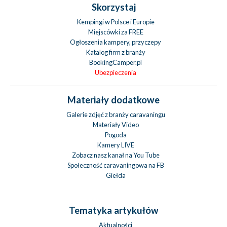
Skorzystaj
Kempingi w Polsce i Europie
Miejscówki za FREE
Ogłoszenia kampery, przyczepy
Katalog firm z branży
BookingCamper.pl
Ubezpieczenia
Materiały dodatkowe
Galerie zdjęć z branży caravaningu
Materiały Video
Pogoda
Kamery LIVE
Zobacz nasz kanał na You Tube
Społeczność caravaningowa na FB
Giełda
Tematyka artykułów
Aktualności