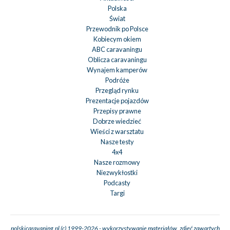
Polska
Świat
Przewodnik po Polsce
Kobiecym okiem
ABC caravaningu
Oblicza caravaningu
Wynajem kamperów
Podróże
Przegląd rynku
Prezentacje pojazdów
Przepisy prawne
Dobrze wiedzieć
Wieści z warsztatu
Nasze testy
4x4
Nasze rozmowy
Niezwykłostki
Podcasty
Targi
polskicaravaning.pl (c) 1999-2026 - wykorzystywanie materiałów, zdjęć zawartych