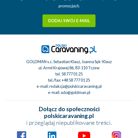
promocjach.
DODAJ SWÓJ E-MAIL
GOLDMAN s.c. Sebastian Klauz, Joanna Sęk-Klauz
ul. Armii Krajowej 86, 83-110 Tczew
tel.
58 777 01 25
tel./fax:
+48 58 777 01 25
e-mail:
redakcja@polskicaravaning.pl
e-mail:
ado@goldman.pl
Dołącz do społeczności
polskicaravaning.pl
i przeglądaj niepublikowane treści.