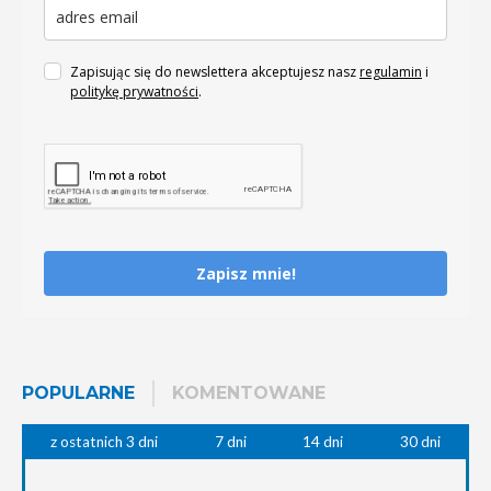
Zapisując się do newslettera akceptujesz nasz
regulamin
i
politykę prywatności
.
Zapisz mnie!
POPULARNE
KOMENTOWANE
z ostatnich 3 dni
7 dni
14 dni
30 dni