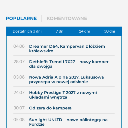
POPULARNE
KOMENTOWANE
z ostatnich 3 dni
7 dni
14 dni
30 dni
04.08
Dreamer D64. Kampervan z łóżkiem
królewskim
28.07
Dethleffs Trend I 7027 – nowy kamper
dla dwojga
03.08
Nowa Adria Alpina 2027. Luksusowa
przyczepa w nowej odsłonie
24.07
Hobby Prestige T 2027 z nowymi
układami wnętrza
30.07
Od zera do kampera
05.08
Sunlight UNLTD – nowe półintegry na
Fordzie