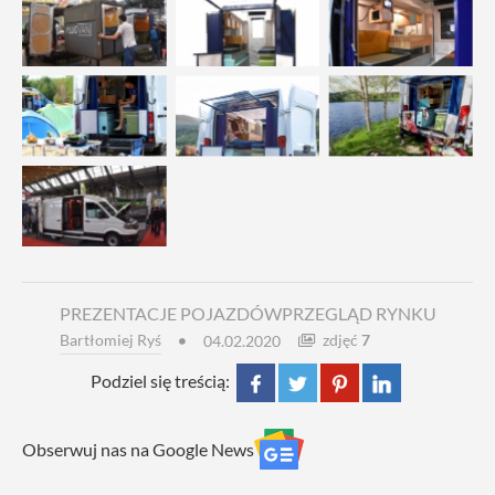
PREZENTACJE POJAZDÓW
PRZEGLĄD RYNKU
Bartłomiej Ryś
zdjęć
7
04.02.2020
Podziel się treścią:
Obserwuj nas na Google News