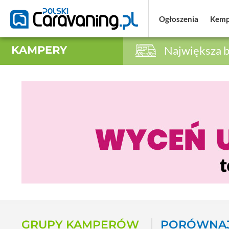
Ogłoszenia
Ogłoszenia
Kemp
Kemp
KAMPERY
Największa b
GRUPY KAMPERÓW
PORÓWNAJ