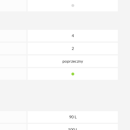
4
2
poprzeczny
90 L
100 L