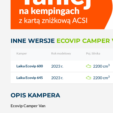
INNE WERSJE
ECOVIP CAMPER 
Kamper
Rok modelowy
Poj. Silnika
3
2023 r.
2200 cm
Laika Ecovip 600
3
2023 r.
2200 cm
Laika Ecovip 645
OPIS KAMPERA
Ecovip Camper Van