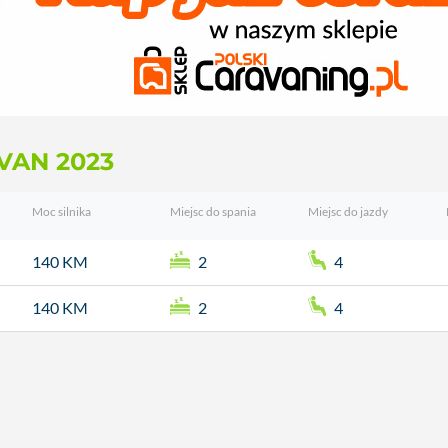
VAN 2023
Moc silnika
Miejsc do spania
Miejsc do jazdy
140 KM
2
4
140 KM
2
4