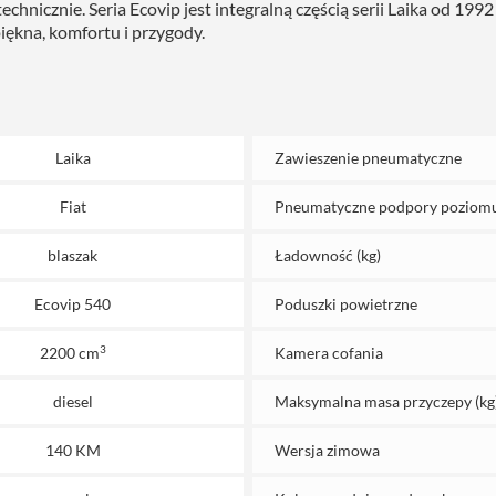
nicznie. Seria Ecovip jest integralną częścią serii Laika od 1992 r
iękna, komfortu i przygody.
Laika
Zawieszenie pneumatyczne
Fiat
Pneumatyczne podpory poziom
blaszak
Ładowność (kg)
Ecovip 540
Poduszki powietrzne
3
2200 cm
Kamera cofania
diesel
Maksymalna masa przyczepy (kg
140 KM
Wersja zimowa