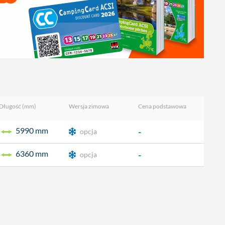
Długość (mm)
Wersja zimowa
Cena podstawowa
5990 mm
-
opcja
6360 mm
-
opcja