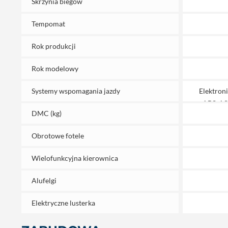
Skrzynia biegów
Tempomat
Rok produkcji
Rok modelowy
Systemy wspomagania jazdy
Elektroni
ABS, ASR
DMC (kg)
zapobie
boczn
Obrotowe fotele
stabilnoś
Wielofunkcyjna kierownica
Alufelgi
Elektryczne lusterka