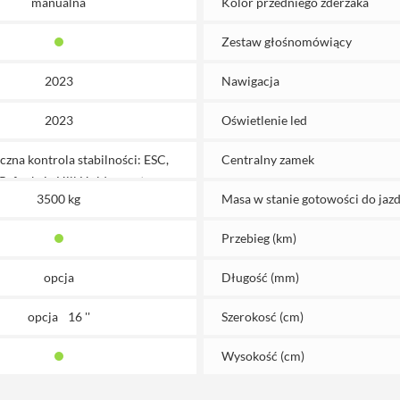
manualna
Kolor przedniego zderzaka
Zestaw głośnomówiący
2023
Nawigacja
2023
Oświetlenie led
czna kontrola stabilności: ESC,
Centralny zamek
, funkcja Hill Holder, system
3500 kg
Masa w stanie gotowości do jazd
gający wywróceniu, asystent
ego wiatru, system kontroli
Przebieg (km)
ci przyczepy, system hamowania
po kolizji
opcja
Długość (mm)
opcja
16 ''
Szerokosć (cm)
Wysokość (cm)