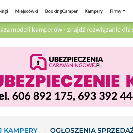
ingi
ingi
Miejscówki
Miejscówki
BookingCamper
BookingCamper
Kampery
Kampery
Firmy
Firmy
aza modeli kamperów - znajdź rozwiązanie dla 
 KAMPERY
OGŁOSZENIA SPRZEDA