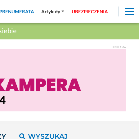
PRENUMERATA
PRENUMERATA
Artykuły
Artykuły
UBEZPIECZENIA
UBEZPIECZENIA
siebie
REKLAMA
ŻY
WYSZUKAJ