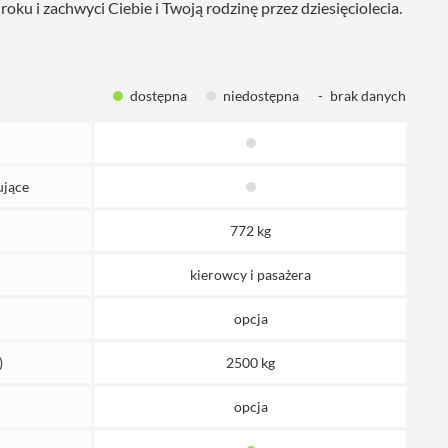
oku i zachwyci Ciebie i Twoją rodzinę przez dziesięciolecia.
dostępna
niedostępna
-
brak danych
ujące
772 kg
kierowcy i pasażera
opcja
)
2500 kg
opcja