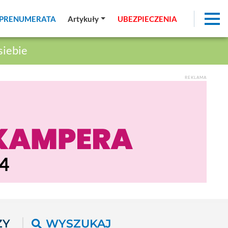
PRENUMERATA
PRENUMERATA
Artykuły
Artykuły
UBEZPIECZENIA
UBEZPIECZENIA
siebie
REKLAMA
ŻY
WYSZUKAJ