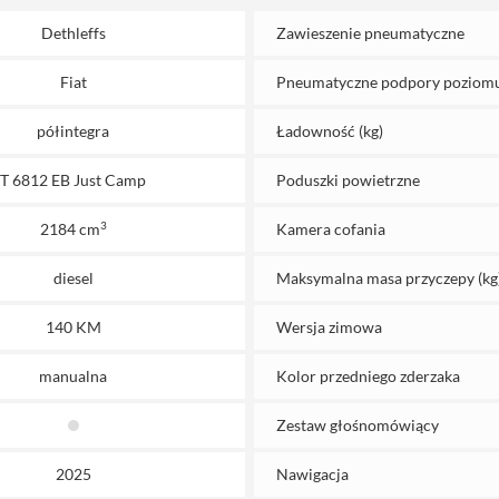
Dethleffs
Zawieszenie pneumatyczne
Fiat
Pneumatyczne podpory poziom
półintegra
Ładowność (kg)
T 6812 EB Just Camp
Poduszki powietrzne
3
2184 cm
Kamera cofania
diesel
Maksymalna masa przyczepy (kg
140 KM
Wersja zimowa
manualna
Kolor przedniego zderzaka
Zestaw głośnomówiący
2025
Nawigacja