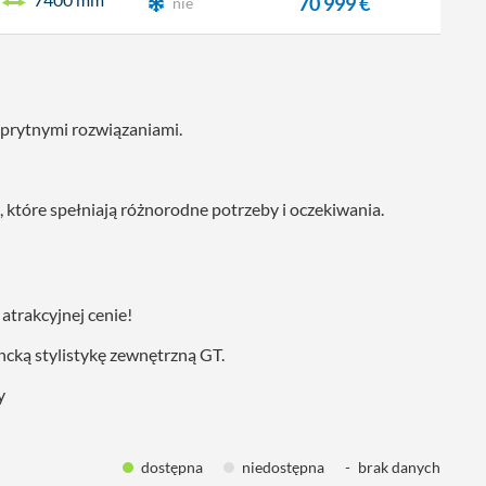
70 999 €
nie
sprytnymi rozwiązaniami.
które spełniają różnorodne potrzeby i oczekiwania.
trakcyjnej cenie!
cką stylistykę zewnętrzną GT.
y
dostępna
niedostępna
-
brak danych