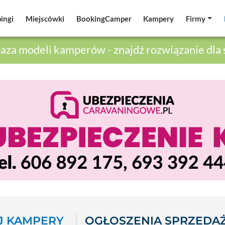
ingi
ingi
Miejscówki
Miejscówki
BookingCamper
BookingCamper
Kampery
Kampery
Firmy
Firmy
aza modeli kamperów - znajdź rozwiązanie dla 
 KAMPERY
OGŁOSZENIA SPRZEDA