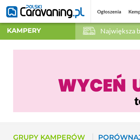
Ogłoszenia
Ogłoszenia
Kemp
Kemp
KAMPERY
Największa b
GRUPY KAMPERÓW
PORÓWNAJ