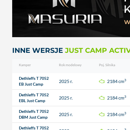
INNE WERSJE
JUST CAMP ACTIV
Kamper
Rok modelowy
Poj. Silnika
Dethleffs T 7052
3
2025 r.
2184 cm
EB Just Camp
Dethleffs T 7052
3
2025 r.
2184 cm
EBL Just Camp
Dethleffs T 7052
3
2025 r.
2184 cm
DBM Just Camp
Dethleffs T 7052
3