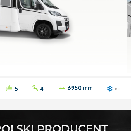
6950 mm
5
4
nie