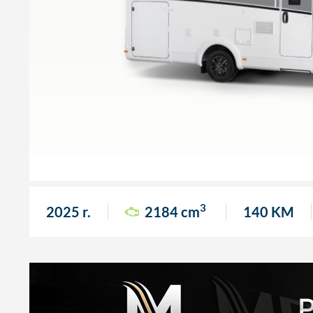
3
2025 r.
2184 cm
140 KM