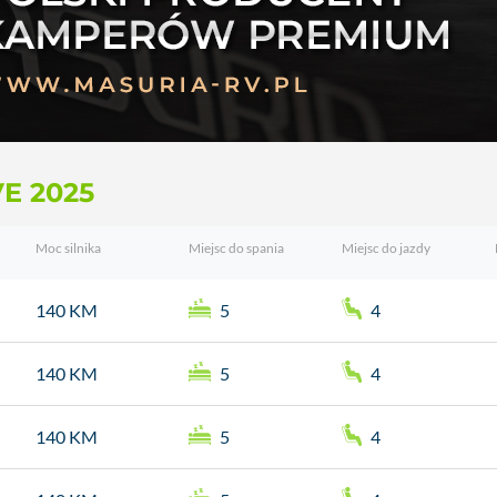
E 2025
Moc silnika
Miejsc do spania
Miejsc do jazdy
140 KM
5
4
140 KM
5
4
140 KM
5
4