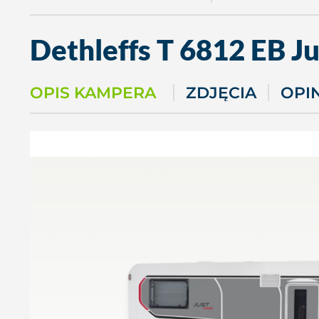
Dethleffs
T 6812 EB J
OPIS KAMPERA
ZDJĘCIA
OPI