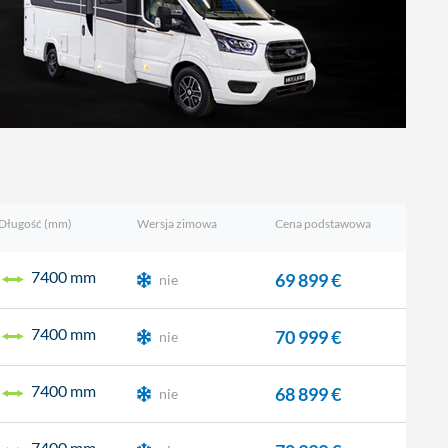
Długość (mm)
Wersja zimowa
Cena podstawowa
7400 mm
69 899 €
nie
7400 mm
70 999 €
nie
7400 mm
68 899 €
nie
7400 mm