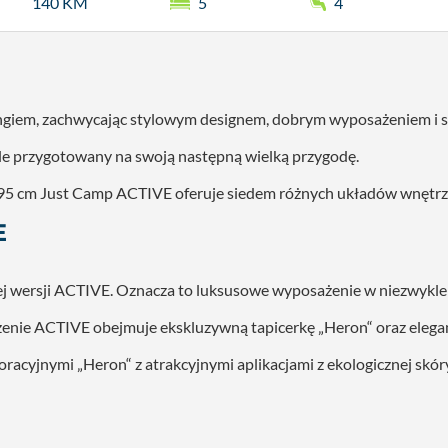
140 KM
5
4
ingiem, zachwycając stylowym designem, dobrym wyposażeniem i 
 przygotowany na swoją następną wielką przygodę.
695 cm Just Camp ACTIVE oferuje siedem różnych układów wnętrz, 
E
 wersji ACTIVE. Oznacza to luksusowe wyposażenie w niezwykle a
nie ACTIVE obejmuje ekskluzywną tapicerkę „Heron“ oraz elegan
acyjnymi „Heron“ z atrakcyjnymi aplikacjami z ekologicznej skór