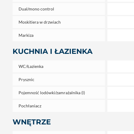
Dual/mono control
Moskitiera w drzwiach
Markiza
KUCHNIA I ŁAZIENKA
WC/Łazienka
Prysznic
Pojemność lodówki/zamrażalnika (l)
Pochłaniacz
WNĘTRZE