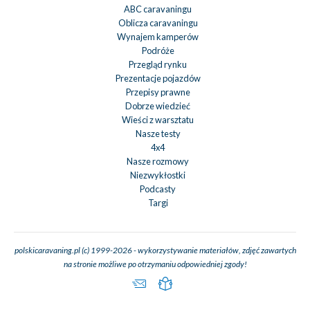
ABC caravaningu
Oblicza caravaningu
Wynajem kamperów
Podróże
Przegląd rynku
Prezentacje pojazdów
Przepisy prawne
Dobrze wiedzieć
Wieści z warsztatu
Nasze testy
4x4
Nasze rozmowy
Niezwykłostki
Podcasty
Targi
polskicaravaning.pl (c) 1999-2026 - wykorzystywanie materiałów, zdjęć zawartych
na stronie możliwe po otrzymaniu odpowiedniej zgody!