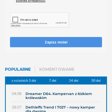
politykę prywatności
.
Zapisz mnie!
POPULARNE
KOMENTOWANE
z ostatnich 3 dni
7 dni
14 dni
30 dni
04.08
Dreamer D64. Kampervan z łóżkiem
królewskim
28.07
Dethleffs Trend I 7027 – nowy kamper
dla dwojga