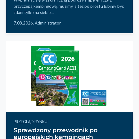
Wybierając się w zagraniczną podróż kamperem czy z
przyczepą kempingową, musimy, a też po prostu lubimy być
zdani tylko na siebie....
7.08.2026,
Administrator
PRZEGLĄD RYNKU
Sprawdzony przewodnik po
europejskich kempingach