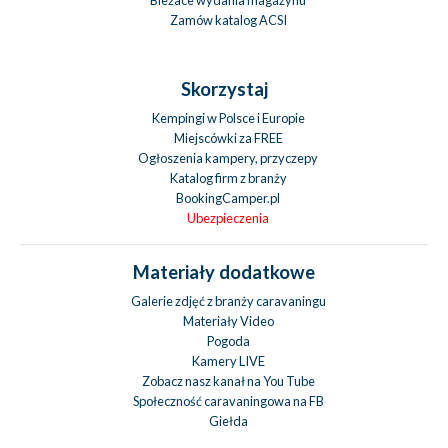
Zamów katalog ACSI
Skorzystaj
Kempingi w Polsce i Europie
Miejscówki za FREE
Ogłoszenia kampery, przyczepy
Katalog firm z branży
BookingCamper.pl
Ubezpieczenia
Materiały dodatkowe
Galerie zdjęć z branży caravaningu
Materiały Video
Pogoda
Kamery LIVE
Zobacz nasz kanał na You Tube
Społeczność caravaningowa na FB
Giełda