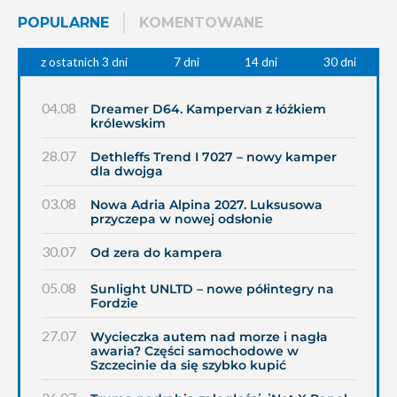
POPULARNE
KOMENTOWANE
z ostatnich 3 dni
7 dni
14 dni
30 dni
04.08
Dreamer D64. Kampervan z łóżkiem
królewskim
28.07
Dethleffs Trend I 7027 – nowy kamper
dla dwojga
03.08
Nowa Adria Alpina 2027. Luksusowa
przyczepa w nowej odsłonie
30.07
Od zera do kampera
05.08
Sunlight UNLTD – nowe półintegry na
Fordzie
27.07
Wycieczka autem nad morze i nagła
awaria? Części samochodowe w
Szczecinie da się szybko kupić