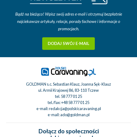
Bądź na bieżąco! Wpisz swój adres e-mail i otrzymuj bezpłatnie
najciekawsze artykuły, relacje, porady fachowe i informacje o
promocjach.
DODAJ SWÓJ E-MAIL
GOLDMAN s.c. Sebastian Klauz, Joanna Sęk-Klauz
ul. Armii Krajowej 86, 83-110 Tczew
tel.
58 777 01 25
tel./fax:
+48 58 777 01 25
e-mail:
redakcja@polskicaravaning.pl
e-mail:
ado@goldman.pl
Dołącz do społeczności