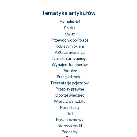
Tematyka artykułów
Aktualności
Polska
Świat
Przewodnik po Polsce
Kobiecym okiem
ABC caravaningu
Oblicza caravaningu
Wynajem kamperów
Podróże
Przegląd rynku
Prezentacje pojazdów
Przepisy prawne
Dobrze wiedzieć
Wieści z warsztatu
Nasze testy
4x4
Nasze rozmowy
Niezwykłostki
Podcasty