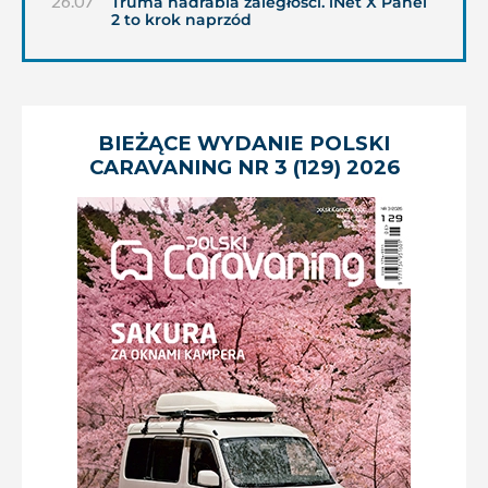
26.07
Truma nadrabia zaległości. iNet X Panel
2 to krok naprzód
BIEŻĄCE WYDANIE POLSKI
CARAVANING NR 3 (129) 2026