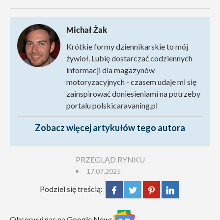
Michał Żak
Krótkie formy dziennikarskie to mój
żywioł. Lubię dostarczać codziennych
informacji dla magazynów
motoryzacyjnych - czasem udaje mi się
zainspirować doniesieniami na potrzeby
portalu polskicaravaning.pl
Zobacz więcej artykułów tego autora
PRZEGLĄD RYNKU
17.07.2025
Podziel się treścią:
Obserwuj nas na Google News