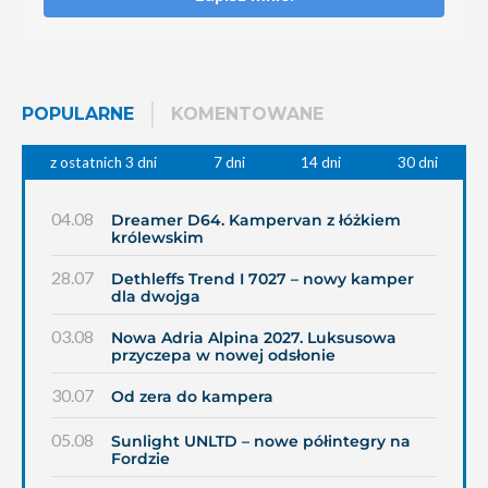
POPULARNE
KOMENTOWANE
z ostatnich 3 dni
7 dni
14 dni
30 dni
04.08
Dreamer D64. Kampervan z łóżkiem
królewskim
28.07
Dethleffs Trend I 7027 – nowy kamper
dla dwojga
03.08
Nowa Adria Alpina 2027. Luksusowa
przyczepa w nowej odsłonie
30.07
Od zera do kampera
05.08
Sunlight UNLTD – nowe półintegry na
Fordzie