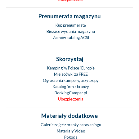
Prenumerata magazynu
Kup prenumeratę
Bieżace wydania magazynu
Zamów katalog ACSI
Skorzystaj
Kempingi w Polsce i Europie
Miejscówki za FREE
Ogłoszenia kampery, przyczepy
Katalog firm z branży
BookingCamper.pl
Ubezpieczenia
Materiały dodatkowe
Galerie zdjęć z branży caravaningu
Materiały Video
Pogoda