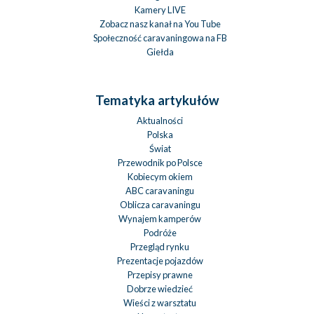
Kamery LIVE
Zobacz nasz kanał na You Tube
Społeczność caravaningowa na FB
Giełda
Tematyka artykułów
Aktualności
Polska
Świat
Przewodnik po Polsce
Kobiecym okiem
ABC caravaningu
Oblicza caravaningu
Wynajem kamperów
Podróże
Przegląd rynku
Prezentacje pojazdów
Przepisy prawne
Dobrze wiedzieć
Wieści z warsztatu