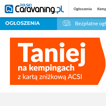
Ogłoszenia
Ogłoszenia
Kemp
Kemp
OGŁOSZENIA
Bezpłatne ogł