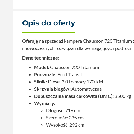
Opis do oferty
Oferuję na sprzedaż kampera Chausson 720 Titanium z
i nowoczesnych rozwiązań dla wymagających podróżn
Dane techniczne:
Model:
Chausson 720 Titanium
Podwozie:
Ford Transit
Silnik:
Diesel 2,0 l o mocy 170 KM
Skrzynia biegów:
Automatyczna
Dopuszczalna masa całkowita (DMC):
3500 kg
Wymiary:
Długość: 719 cm
Szerokość: 235 cm
Wysokość: 292 cm