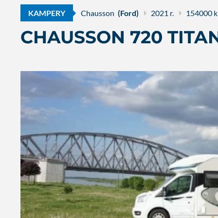
KAMPERY
Chausson
(Ford)
2021 r.
154000 
CHAUSSON 720 TITA