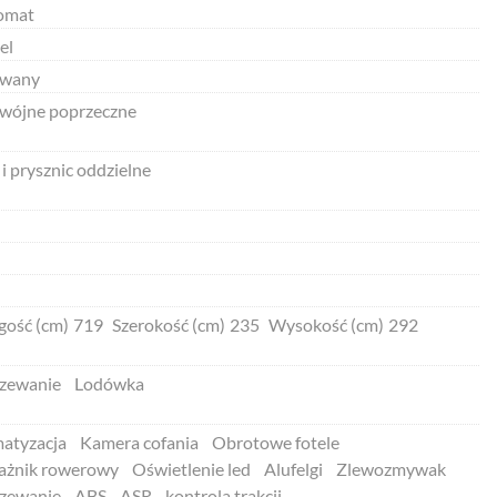
omat
el
wany
wójne poprzeczne
i prysznic oddzielne
gość (cm)
719
Szerokość (cm)
235
Wysokość (cm)
292
zewanie
Lodówka
matyzacja
Kamera cofania
Obrotowe fotele
ażnik rowerowy
Oświetlenie led
Alufelgi
Zlewozmywak
zewanie
ABS
ASR - kontrola trakcji