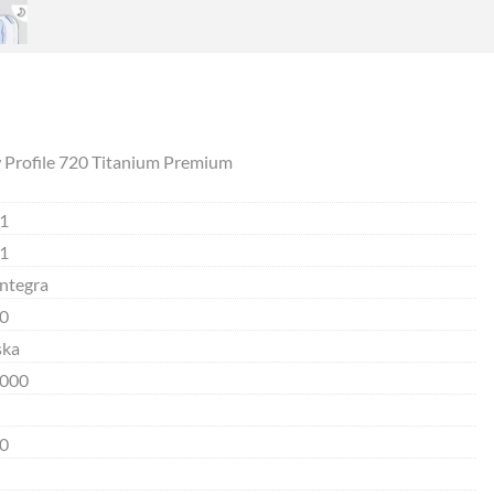
 Profile 720 Titanium Premium
1
1
integra
0
ska
000
0