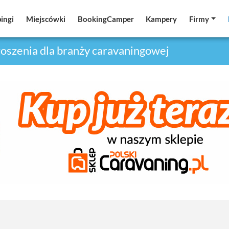
ingi
ingi
Miejscówki
Miejscówki
BookingCamper
BookingCamper
Kampery
Kampery
Firmy
Firmy
oszenia dla branży caravaningowej