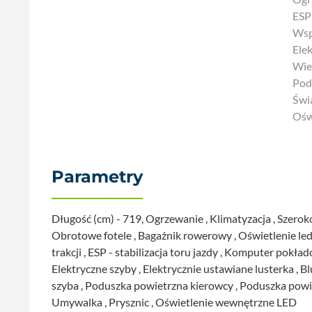
ESP 
Wsp
Ele
Wie
Pod
Świ
Ośw
Parametry
Prysznic ,