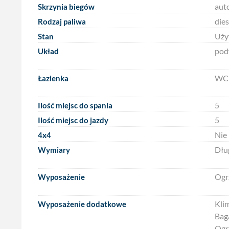
aut
Skrzynia biegów
dies
Rodzaj paliwa
Uży
Stan
pod
Układ
WC 
Łazienka
5
Ilość miejsc do spania
5
Ilość miejsc do jazdy
Nie
4x4
Dłu
Wymiary
Ogr
Wyposażenie
Kli
Wyposażenie dodatkowe
Bag
Ogr