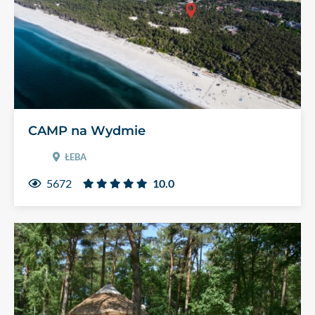
CAMP na Wydmie
ŁEBA
5672
10.0