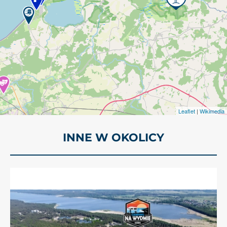
Leaflet
|
Wikimedia
INNE W OKOLICY