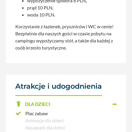
wypożyczenie śpiwora 6 PLN,
prąd 10 PLN,
woda 10 PLN.
Korzystanie z łazienek, pryszniców i WC w cenie!
Bezpłatnie dla naszych gości w czasie pobytu na
campingu wypożyczamy stół, a także dla każdej z
osób krzesło turystyczne.
Atrakcje i udogodnienia
DLA DZIECI
Plac zabaw
Animacje dla dzieci
Aquapark dla dzieci