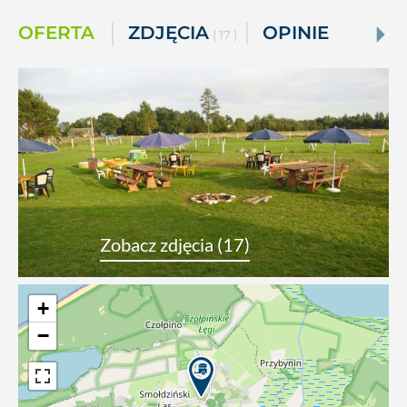
OFERTA
ZDJĘCIA
OPINIE
( 17 )
Zobacz zdjęcia (17)
+
−