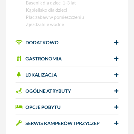
Basenik dla dzieci 1-3 lat
Kąpielisko dla dzieci
Plac zabaw w pomieszczeniu
Zjeżdżalnie wodne
DODATKOWO
GASTRONOMIA
LOKALIZACJA
OGÓLNE ATRYBUTY
OPCJE POBYTU
SERWIS KAMPERÓW I PRZYCZEP