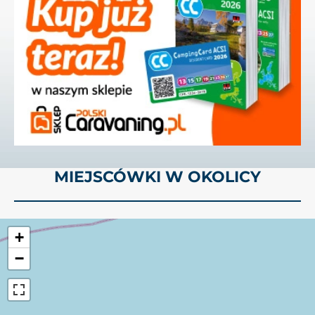
MIEJSCÓWKI W OKOLICY
+
−