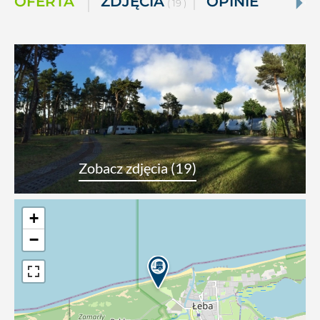
OFERTA
ZDJĘCIA
OPINIE
( 19 )
Zobacz zdjęcia (19)
+
−