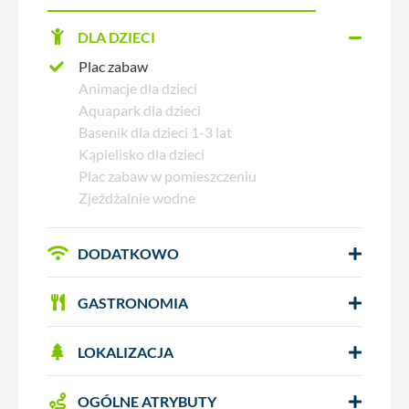
DLA DZIECI
Plac zabaw
Animacje dla dzieci
Aquapark dla dzieci
Basenik dla dzieci 1-3 lat
Kąpielisko dla dzieci
Plac zabaw w pomieszczeniu
Zjeżdżalnie wodne
DODATKOWO
GASTRONOMIA
LOKALIZACJA
OGÓLNE ATRYBUTY