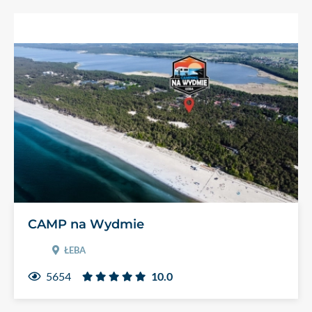
CAMP na Wydmie
ŁEBA
5654
10.0