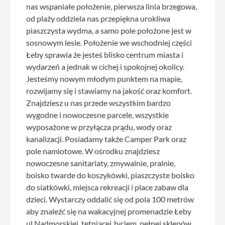
nas wspaniałe położenie, pierwsza linia brzegowa,
od plaży oddziela nas przepiękna urokliwa
piaszczysta wydma, a samo pole położone jest w
sosnowym lesie. Położenie we wschodniej części
Łeby sprawia że jesteś blisko centrum miasta i
wydarzeń a jednak w cichej i spokojnej okolicy.
Jesteśmy nowym młodym punktem na mapie,
rozwijamy się i stawiamy na jakość oraz komfort.
Znajdziesz u nas przede wszystkim bardzo
wygodne i nowoczesne parcele, wszystkie
wyposażone w przyłącza prądu, wody oraz
kanalizacji.
Posiadamy także Camper Park oraz
pole namiotowe. W ośrodku znajdziesz
nowoczesne sanitariaty, zmywalnie, pralnie,
boisko twarde do koszykówki, piaszczyste boisko
do siatkówki, miejsca rekreacji i place zabaw dla
dzieci. Wystarczy oddalić się od pola 100 metrów
aby znaleźć się na wakacyjnej promenadzie Łeby
ul Nadmorskiej, tętniącej życiem, pełnej sklepów,