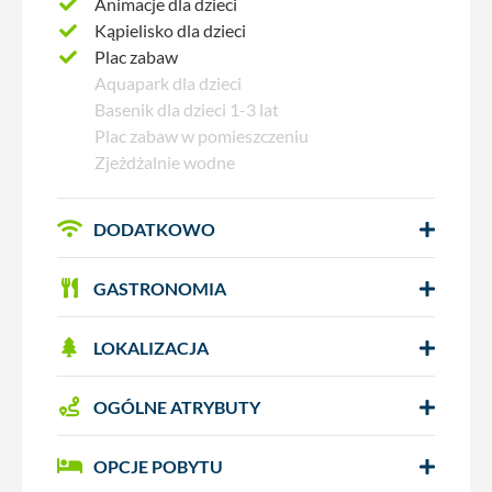
Animacje dla dzieci
Kąpielisko dla dzieci
Plac zabaw
Aquapark dla dzieci
Basenik dla dzieci 1-3 lat
Plac zabaw w pomieszczeniu
Zjeżdżalnie wodne
DODATKOWO
GASTRONOMIA
LOKALIZACJA
OGÓLNE ATRYBUTY
OPCJE POBYTU