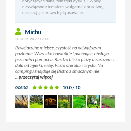
dotyczących danej tematyki dyskusji. Wpisy
niezwiązane z tematem, wulgarne, obraźliwe,
naruszające prawo będą usuwane.
Michu
2024-05-24 20:19:14
Rewelacyjne miejsce, czystość na najwyższym
poziomie. Wszystko nowiutkie i pachnące, obsługa
przemiła i pomocna. Bardzo blisko plaży a zarazem z
dala od zgiełku Łeby. Plaża szeroka i czysta. Na
campingu znajduje się Bistro z smacznym nie
...przeczytaj więcej
ocena
10.0 / 10