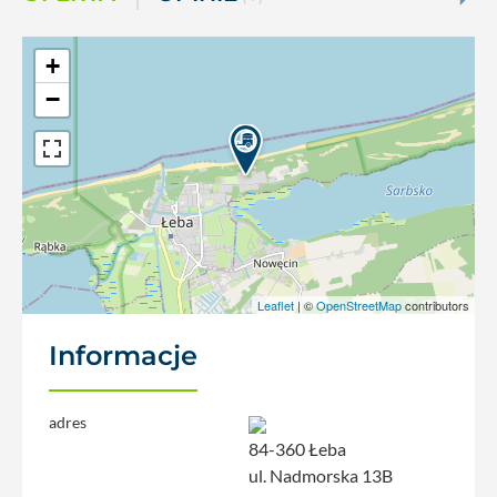
+
−
Leaflet
| ©
OpenStreetMap
contributors
Informacje
adres
84-360 Łeba
ul. Nadmorska 13B