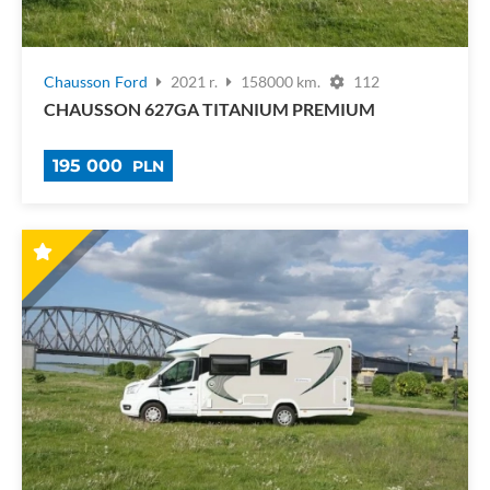
Chausson
Ford
2021 r.
158000 km.
112
CHAUSSON 627GA TITANIUM PREMIUM
195 000
PLN