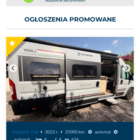
bezpłatne lub premium
OGŁOSZENIA PROMOWANE
2005 r.
Sprzedam przyczepę KNAUS ROYALE 580