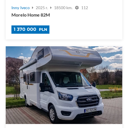
Inny
Iveco
2025 r.
18500 km.
112
Morelo Home 82M
1 370 000
PLN