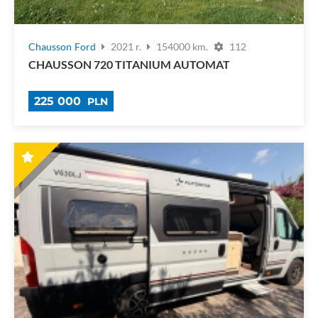
Chausson
Ford
2021 r.
154000 km.
112
CHAUSSON 720 TITANIUM AUTOMAT
225 000
PLN