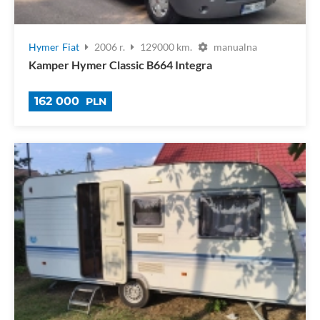
Hymer
Fiat
2006 r.
129000 km.
manualna
Kamper Hymer Classic B664 Integra
162 000
PLN