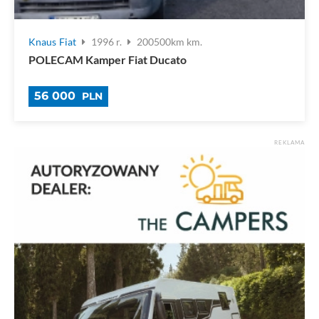
Knaus
Fiat
1996 r.
200500km km.
POLECAM Kamper Fiat Ducato
56 000
PLN
REKLAMA