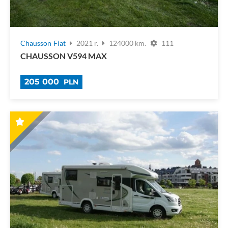
Chausson
Fiat
2021 r.
124000 km.
111
CHAUSSON V594 MAX
205 000
PLN