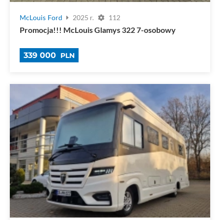
McLouis
Ford
2025 r.
112
Promocja!!! McLouis Glamys 322 7-osobowy
339 000
PLN