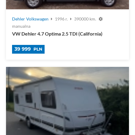
Dehler
Volkswagen
1996 r.
390000 km.
manualna
VW Dehler 4.7 Optima 2.5 TDI (California)
39 999
PLN