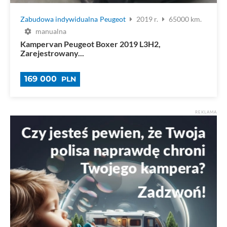
Zabudowa indywidualna
Peugeot
2019 r.
65000 km.
manualna
Kampervan Peugeot Boxer 2019 L3H2,
Zarejestrowany...
169 000
PLN
REKLAMA