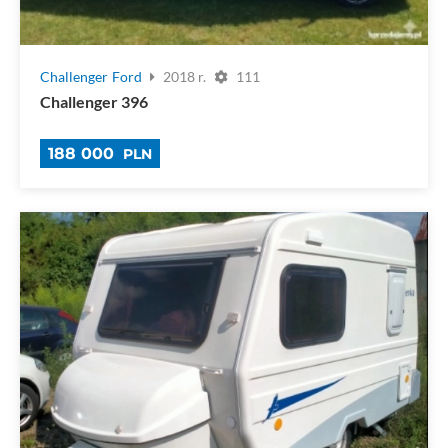
Challenger
Ford
2018 r.
111
Challenger 396
188 000
PLN