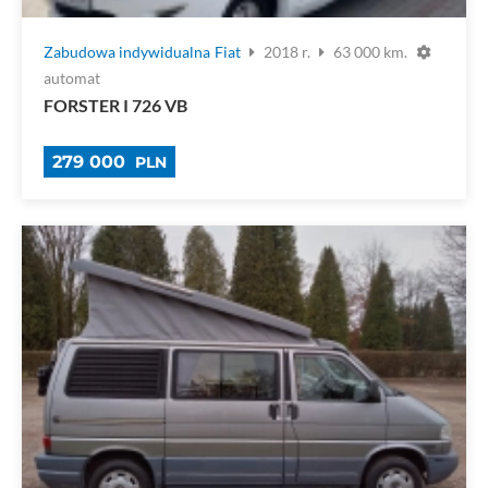
Zabudowa indywidualna
Fiat
2018 r.
63 000 km.
automat
FORSTER I 726 VB
279 000
PLN