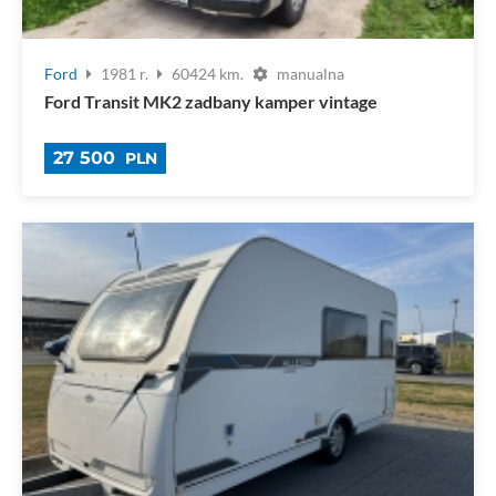
Ford
1981 r.
60424 km.
manualna
Ford Transit MK2 zadbany kamper vintage
27 500
PLN