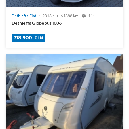
Dethleffs
Fiat
2018 r.
64388 km.
111
Dethleffs Globebus I006
318 900
PLN