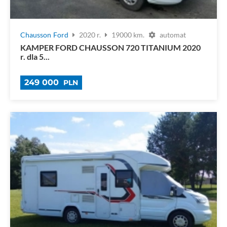
Chausson
Ford
2020 r.
19000 km.
automat
KAMPER FORD CHAUSSON 720 TITANIUM 2020
r. dla 5...
249 000
PLN