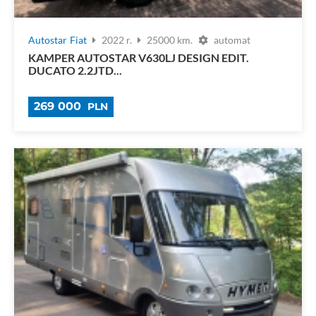
Autostar
Fiat
2022 r.
25000 km.
automat
KAMPER AUTOSTAR V630LJ DESIGN EDIT.
DUCATO 2.2JTD...
269 000
PLN