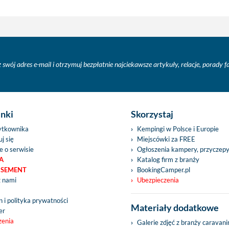
 swój adres e-mail i otrzymuj bezpłatnie najciekawsze artykuły, relacje, porady 
inki
Skorzystaj
ytkownika
Kempingi w Polsce i Europie
j się
Miejscówki za FREE
e o serwisie
Ogłoszenia kampery, przyczep
A
Katalog firm z branży
ISEMENT
BookingCamper.pl
z nami
Ubezpieczenia
 i polityka prywatności
Materiały dodatkowe
er
zenia
Galerie zdjęć z branży caravan