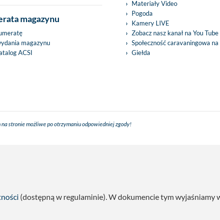
Materiały Video
Pogoda
rata magazynu
Kamery LIVE
umeratę
Zobacz nasz kanał na You Tube
wydania magazynu
Społeczność caravaningowa na
talog ACSI
Giełda
 na stronie możliwe po otrzymaniu odpowiedniej zgody!
tności
(dostępną w regulaminie). W dokumencie tym wyjaśniamy w s