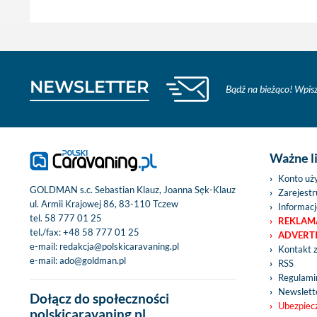
NEWSLETTER
Bądź na bieżąco! Wpisz
Ważne l
Konto uż
GOLDMAN s.c. Sebastian Klauz, Joanna Sęk-Klauz
Zarejestru
ul. Armii Krajowej 86, 83-110 Tczew
Informacj
tel.
58 777 01 25
REKLAM
tel./fax:
+48 58 777 01 25
ADVERT
e-mail:
redakcja@polskicaravaning.pl
Kontakt 
e-mail:
ado@goldman.pl
RSS
Regulamin
Newslett
Dołącz do społeczności
Ubezpiec
polskicaravaning.pl