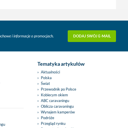
DODAJ SWÓJ E-MAIL
fachowe i informacje o promocjach.
Tematyka artykułów
Aktualności
Polska
y
Świat
Przewodnik po Polsce
Kobiecym okiem
ABC caravaningu
Oblicza caravaningu
Wynajem kamperów
Podróże
Przegląd rynku
ingu