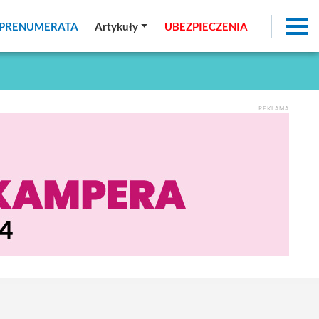
PRENUMERATA
PRENUMERATA
Artykuły
Artykuły
UBEZPIECZENIA
UBEZPIECZENIA
REKLAMA