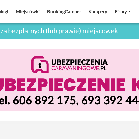
ingi
ingi
Miejscówki
Miejscówki
BookingCamper
BookingCamper
Kampery
Kampery
Firmy
Firmy
za bezpłatnych (lub prawie) miejscówek