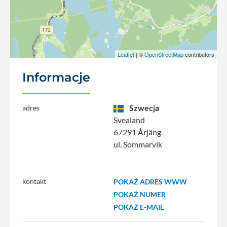
Leaflet
| ©
OpenStreetMap
contributors
Informacje
Szwecja
adres
Svealand
67291 Årjäng
ul. Sommarvik
kontakt
POKAŻ ADRES WWW
POKAŻ NUMER
POKAŻ E-MAIL