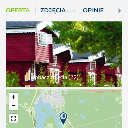
OFERTA
ZDJĘCIA
OPINIE
( 22 )
Zobacz zdjęcia (22)
+
−