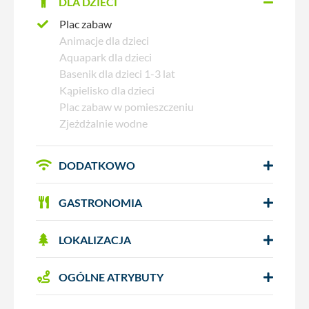
DLA DZIECI
Plac zabaw
Animacje dla dzieci
Aquapark dla dzieci
Basenik dla dzieci 1-3 lat
Kąpielisko dla dzieci
Plac zabaw w pomieszczeniu
Zjeżdżalnie wodne
DODATKOWO
GASTRONOMIA
LOKALIZACJA
OGÓLNE ATRYBUTY