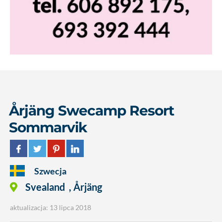
Årjäng Swecamp Resort
Sommarvik
Szwecja
Svealand
,
Årjäng
aktualizacja: 13 lipca 2018