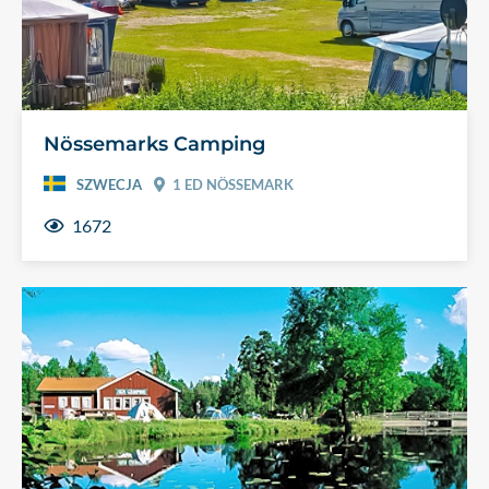
Nössemarks Camping
SZWECJA
1 ED NÖSSEMARK
1672