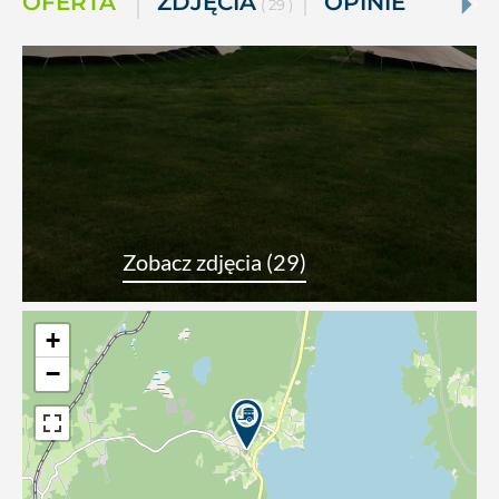
OFERTA
ZDJĘCIA
OPINIE
( 29 )
Zobacz zdjęcia (29)
+
−