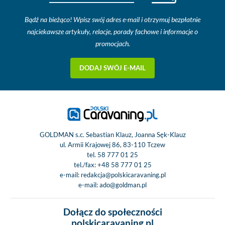
Bądź na bieżąco! Wpisz swój adres e-mail i otrzymuj bezpłatnie
najciekawsze artykuły, relacje, porady fachowe i informacje o
promocjach.
DODAJ SWÓJ E-MAIL
GOLDMAN s.c. Sebastian Klauz, Joanna Sęk-Klauz
ul. Armii Krajowej 86, 83-110 Tczew
tel.
58 777 01 25
tel./fax:
+48 58 777 01 25
e-mail:
redakcja@polskicaravaning.pl
e-mail:
ado@goldman.pl
Dołącz do społeczności
polskicaravaning.pl