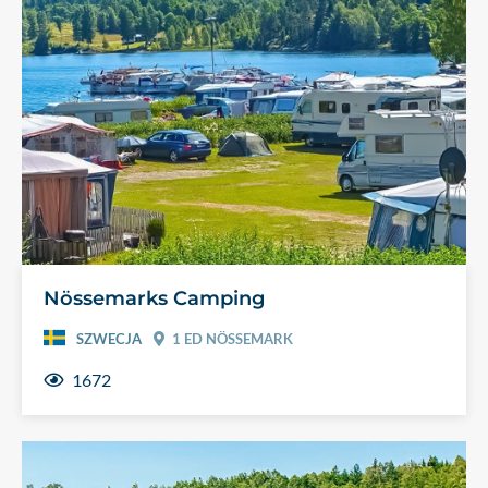
Nössemarks Camping
SZWECJA
1 ED NÖSSEMARK
1672