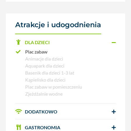
Atrakcje i udogodnienia
DLA DZIECI
Plac zabaw
Animacje dla dzieci
Aquapark dla dzieci
Basenik dla dzieci 1-3 lat
Kąpielisko dla dzieci
Plac zabaw w pomieszczeniu
Zjeżdżalnie wodne
DODATKOWO
GASTRONOMIA