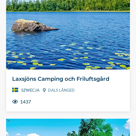
Laxsjöns Camping och Friluftsgård
SZWECJA
DALS LÅNGED
1437