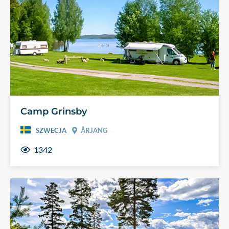
Camp Grinsby
SZWECJA
ÅRJÄNG
1342