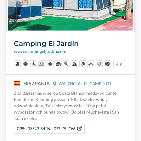
Camping El Jardín
www.campingeljardin.com
+ 9
HISZPANIA
WALENCJA
EL CAMPELLO
Znajdziesz nas w sercu Costa Blanca między Alicante i
Benidorm. Kemping posiada 100 działek z wodą,
odwodnieniem, TV, elektrycznością i 10 w pełni
wyposażonych bungalowów. Od plaż Muchavista i San
Juan dzieli...
GPS:
38°23'34''N, -0°24'54''W