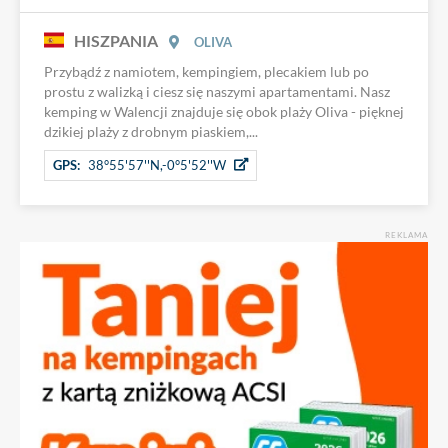
HISZPANIA
OLIVA
Przybądź z namiotem, kempingiem, plecakiem lub po
prostu z walizką i ciesz się naszymi apartamentami. Nasz
kemping w Walencji znajduje się obok plaży Oliva - pięknej
dzikiej plaży z drobnym piaskiem,...
GPS:
38°55'57''N,-0°5'52''W
REKLAMA