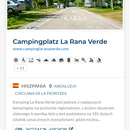
Campingplatz La Rana Verde
www.campinglaranaverde.com
+ 11
HISZPANIA
ANDALUZJA
CHICLANA DE LA FRONTERA
Kemping La Rana Verde jest jednym z najlepszych
kempingów na poziomie regionalnym, z dużym obszarem
zielonego trawnika, który jest podzielony na 185 dużych
działek oznaczonych żywopłotami, gdzie można...
GPS:
36°23'41''N, -6°9'24''W