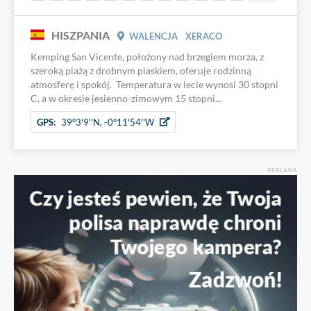
HISZPANIA
WALENCJA
XERACO
Kemping San Vicente, położony nad brzegiem morza, z
szeroką plażą z drobnym piaskiem, oferuje rodzinną
atmosferę i spokój. Temperatura w lecie wynosi 30 stopni
C, a w okresie jesienno-zimowym 15 stopni...
GPS:
39°3'9''N, -0°11'54''W
REKLAMA