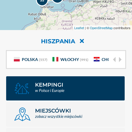
35
Leaflet
| ©
OpenStreetMap
contributors
HISZPANIA
POLSKA
WŁOCHY
CHORWACJA
(557)
(991)
(
KEMPINGI
w Polsce i Europie
MIEJSCÓWKI
zobacz wszystkie miejscówki