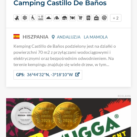
Camping Castillo De Baños
+ 2
HISZPANIA
ANDALUZJA
LA MAMOLA
Kemping Castillo de Baños podzielony jest na działki o
powierzchni 70 m2 z przyłączami wodociągowymi i
elektrycznymi oraz bezpośrednim odwodnieniem. Na
terenie kempingu znajduje się wiele drzew, w tym...
GPS:
36°44'32''N, -3°18'10''W
REKLAMA