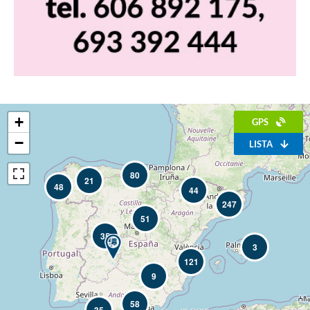
+
GPS
−
LISTA
80
21
48
44
247
51
35
3
121
9
58