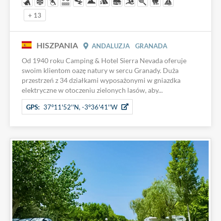
+ 13
HISZPANIA
ANDALUZJA
GRANADA
Od 1940 roku Camping & Hotel Sierra Nevada oferuje
swoim klientom oazę natury w sercu Granady. Duża
przestrzeń z 34 działkami wyposażonymi w gniazdka
elektryczne w otoczeniu zielonych lasów, aby...
GPS:
37°11'52''N, -3°36'41''W