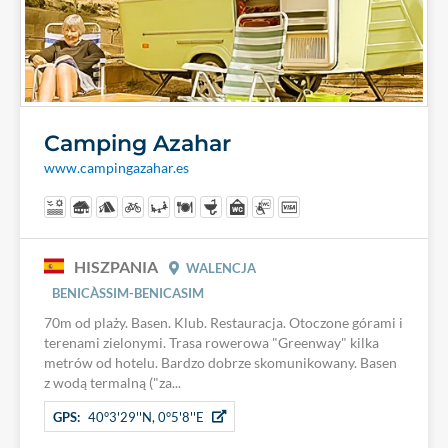
Camping Azahar
www.campingazahar.es
HISZPANIA
WALENCJA
BENICÀSSIM-BENICASIM
70m od plaży. Basen. Klub. Restauracja. Otoczone górami i
terenami zielonymi. Trasa rowerowa "Greenway" kilka
metrów od hotelu. Bardzo dobrze skomunikowany. Basen
z wodą termalną ("za...
GPS:
40°3'29''N, 0°5'8''E