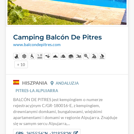
Camping Balcón De Pitres
www.balcondepitres.com
+ 10
HISZPANIA
ANDALUZJA
PITRES-LA ALPUJARRA
BALCÓN DE PITRES jest kempingiem o numerze
rejestracyjnym C/GR-180016-E, z kempingiem,
drewnianymi domkami, bungalowami, wiejskimi
apartamentami i domami w regionie Alpujarra. Znajduje
się w samym sercu Alpujarra,...
GPS:
36°55'56''N, -3°19'59''W