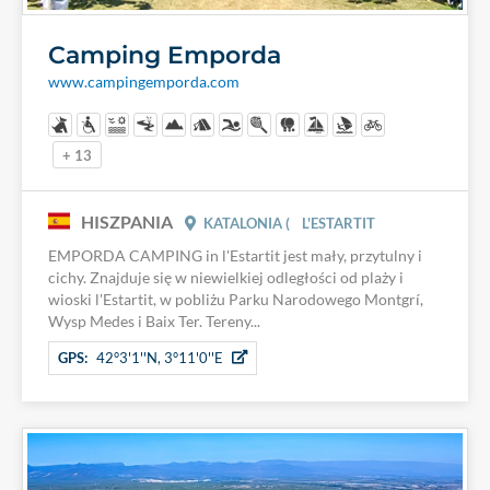
Camping Emporda
www.campingemporda.com
+ 13
HISZPANIA
KATALONIA (
L'ESTARTIT
EMPORDA CAMPING in l'Estartit jest mały, przytulny i
cichy. Znajduje się w niewielkiej odległości od plaży i
wioski l'Estartit, w pobliżu Parku Narodowego Montgrí,
Wysp Medes i Baix Ter. Tereny...
GPS:
42°3'1''N, 3°11'0''E