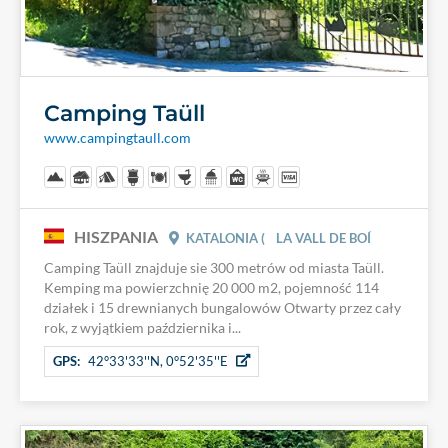
Camping Taüll
www.campingtaull.com
HISZPANIA
KATALONIA (
LA VALL DE BOÍ
Camping Taüll znajduje sie 300 metrów od miasta Taüll.
Kemping ma powierzchnię 20 000 m2, pojemność 114
działek i 15 drewnianych bungalowów Otwarty przez cały
rok, z wyjątkiem października i...
GPS:
42°33'33''N, 0°52'35''E