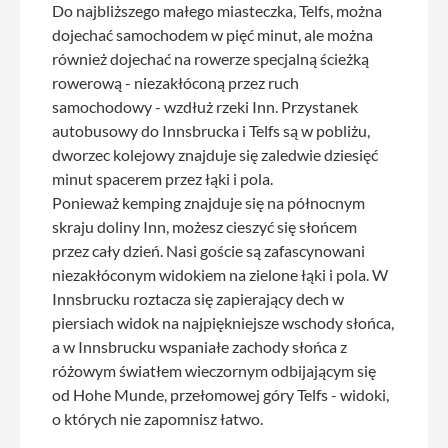
Do najbliższego małego miasteczka, Telfs, można
dojechać samochodem w pięć minut, ale można
również dojechać na rowerze specjalną ścieżką
rowerową - niezakłóconą przez ruch
samochodowy - wzdłuż rzeki Inn. Przystanek
autobusowy do Innsbrucka i Telfs są w pobliżu,
dworzec kolejowy znajduje się zaledwie dziesięć
minut spacerem przez łąki i pola.
Ponieważ kemping znajduje się na północnym
skraju doliny Inn, możesz cieszyć się słońcem
przez cały dzień. Nasi goście są zafascynowani
niezakłóconym widokiem na zielone łąki i pola. W
Innsbrucku roztacza się zapierający dech w
piersiach widok na najpiękniejsze wschody słońca,
a w Innsbrucku wspaniałe zachody słońca z
różowym światłem wieczornym odbijającym się
od Hohe Munde, przełomowej góry Telfs - widoki,
o których nie zapomnisz łatwo.