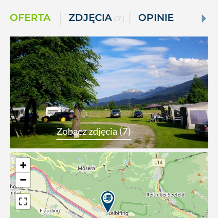
OFERTA
ZDJĘCIA
OPINIE
( 7 )
Zobacz zdjęcia (7)
+
−