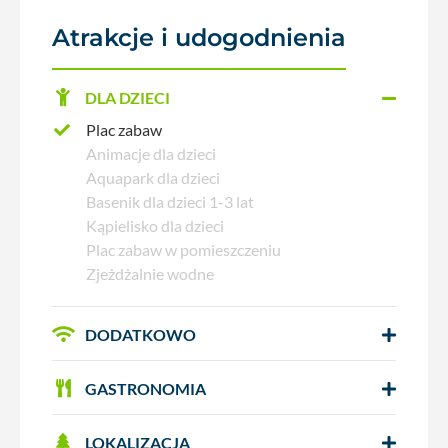
Atrakcje i udogodnienia
DLA DZIECI
Plac zabaw
Animacje dla dzieci
Aquapark dla dzieci
Basenik dla dzieci 1-3 lat
Kąpielisko dla dzieci
Plac zabaw w pomieszczeniu
Zjeżdżalnie wodne
DODATKOWO
GASTRONOMIA
LOKALIZACJA