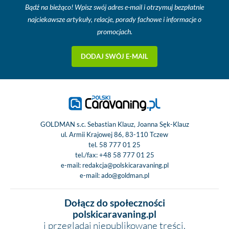
Bądź na bieżąco! Wpisz swój adres e-mail i otrzymuj bezpłatnie
najciekawsze artykuły, relacje, porady fachowe i informacje o
promocjach.
DODAJ SWÓJ E-MAIL
GOLDMAN s.c. Sebastian Klauz, Joanna Sęk-Klauz
ul. Armii Krajowej 86, 83-110 Tczew
tel.
58 777 01 25
tel./fax:
+48 58 777 01 25
e-mail:
redakcja@polskicaravaning.pl
e-mail:
ado@goldman.pl
Dołącz do społeczności
polskicaravaning.pl
i przeglądaj niepublikowane treści.