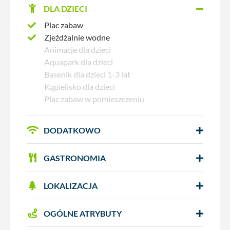
DLA DZIECI
Plac zabaw
Zjeżdżalnie wodne
Animacje dla dzieci
Aquapark dla dzieci
Basenik dla dzieci 1-3 lat
Kąpielisko dla dzieci
Plac zabaw w pomieszczeniu
DODATKOWO
GASTRONOMIA
LOKALIZACJA
OGÓLNE ATRYBUTY