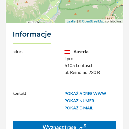
Leaflet
| ©
OpenStreetMap
contributors
Informacje
Austria
adres
Tyrol
6105 Leutasch
ul. Reindlau 230 B
kontakt
POKAŻ ADRES WWW
POKAŻ NUMER
POKAŻ E-MAIL
Wyznacz trasę