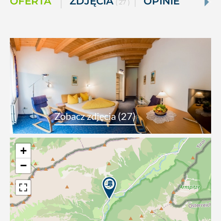
OFERTA
ZDJĘCIA
OPINIE
( 27 )
Zobacz zdjęcia (27)
+
−