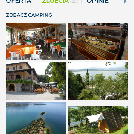
OFERTA
ZDJĘCIA
OPINIE
( 25 )
ZOBACZ CAMPING