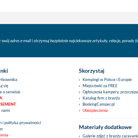
 swój adres e-mail i otrzymuj bezpłatnie najciekawsze artykuły, relacje, porady 
inki
Skorzystaj
ytkownika
Kempingi w Polsce i Europie
j się
Miejscówki za FREE
e o serwisie
Ogłoszenia kampery, przyczep
A
Katalog firm z branży
ISEMENT
BookingCamper.pl
z nami
Ubezpieczenia
 i polityka prywatności
Materiały dodatkowe
er
zenia
Galerie zdjęć z branży caravan