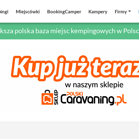
ingi
ingi
Miejscówki
Miejscówki
BookingCamper
BookingCamper
Kampery
Kampery
Firmy
Firmy
ksza polska baza miejsc kempingowych w Polsc