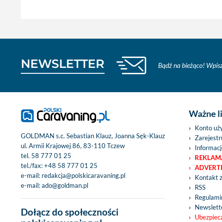
NEWSLETTER
Bądź na bieżąco! Wpisz
Ważne l
Konto uż
GOLDMAN s.c. Sebastian Klauz, Joanna Sęk-Klauz
Zarejestru
ul. Armii Krajowej 86, 83-110 Tczew
Informacj
tel.
58 777 01 25
REKLAM
tel./fax:
+48 58 777 01 25
ADVERT
e-mail:
redakcja@polskicaravaning.pl
Kontakt 
e-mail:
ado@goldman.pl
RSS
Regulamin
Newslett
Dołącz do społeczności
Ubezpiec