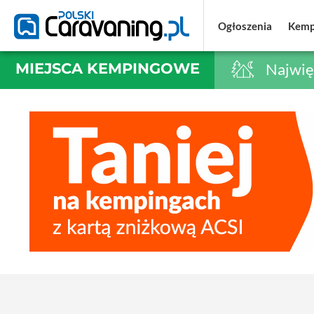
Ogłoszenia
Ogłoszenia
Kemp
Kemp
MIEJSCA KEMPINGOWE
Najwię