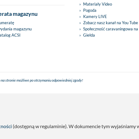
Materiały Video
Pogoda
rata magazynu
Kamery LIVE
umeratę
Zobacz nasz kanał na You Tube
wydania magazynu
Społeczność caravaningowa na
talog ACSI
Giełda
 na stronie możliwe po otrzymaniu odpowiedniej zgody!
tności
(dostępną w regulaminie). W dokumencie tym wyjaśniamy w s