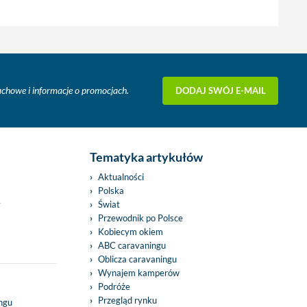
DODAJ SWÓJ E-MAIL
fachowe i informacje o promocjach.
Tematyka artykułów
Aktualności
Polska
y
Świat
Przewodnik po Polsce
Kobiecym okiem
ABC caravaningu
Oblicza caravaningu
Wynajem kamperów
Podróże
Przegląd rynku
ingu