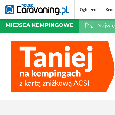
Ogłoszenia
Ogłoszenia
Kemp
Kemp
MIEJSCA KEMPINGOWE
Najwię