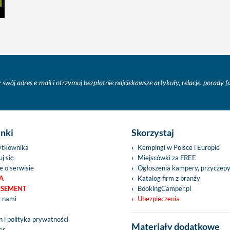
 swój adres e-mail i otrzymuj bezpłatnie najciekawsze artykuły, relacje, porady 
inki
Skorzystaj
ytkownika
Kempingi w Polsce i Europie
j się
Miejscówki za FREE
e o serwisie
Ogłoszenia kampery, przyczep
A
Katalog firm z branży
ISEMENT
BookingCamper.pl
z nami
Ubezpieczenia
 i polityka prywatności
Materiały dodatkowe
er