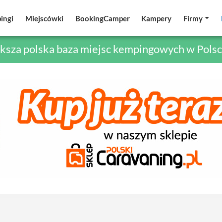
ingi
ingi
Miejscówki
Miejscówki
BookingCamper
BookingCamper
Kampery
Kampery
Firmy
Firmy
ksza polska baza miejsc kempingowych w Polsc