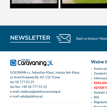
NEWSLETTER
Bądź na bieżąco! Wpisz
Ważne l
Konto uż
GOLDMAN s.c. Sebastian Klauz, Joanna Sęk-Klauz
Zarejestru
ul. Armii Krajowej 86, 83-110 Tczew
Informacj
tel.
58 777 01 25
REKLAM
tel./fax:
+48 58 777 01 25
ADVERT
e-mail:
redakcja@polskicaravaning.pl
Kontakt 
e-mail:
ado@goldman.pl
RSS
Regulamin
Newslett