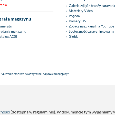
zenia
Galerie zdjęć z branży caravan
Materiały Video
Pogoda
rata magazynu
Kamery LIVE
umeratę
Zobacz nasz kanał na You Tube
wydania magazynu
Społeczność caravaningowa na
talog ACSI
Giełda
 na stronie możliwe po otrzymaniu odpowiedniej zgody!
tności
(dostępną w regulaminie). W dokumencie tym wyjaśniamy w s