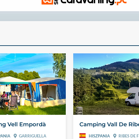
g Vell Empordà
Camping Vall De Rib
PANIA
GARRIGUELLA
HISZPANIA
RIBES DE 