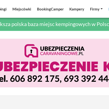
ingi
ingi
Miejscówki
Miejscówki
BookingCamper
BookingCamper
Kampery
Kampery
Firmy
Firmy
ksza polska baza miejsc kempingowych w Polsc