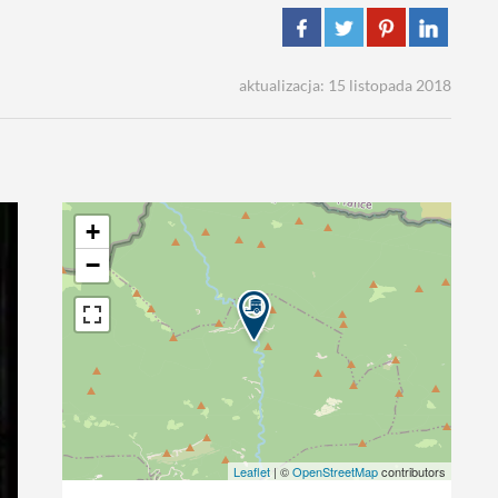
aktualizacja: 15 listopada 2018
+
−
Leaflet
| ©
OpenStreetMap
contributors