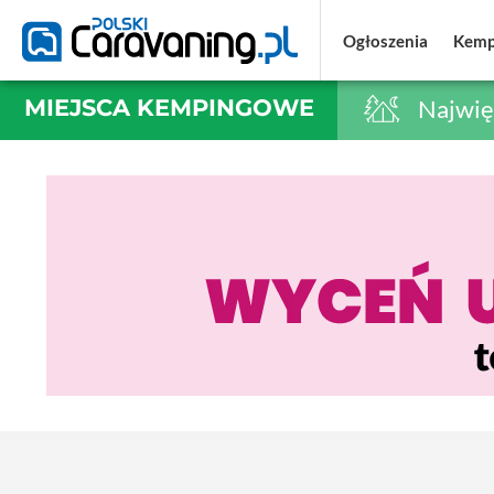
Ogłoszenia
Ogłoszenia
Kemp
Kemp
MIEJSCA KEMPINGOWE
Najwię