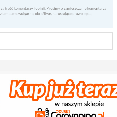
 za treść komentarzy i opinii. Prosimy o zamieszczanie komentarzy
 z tematem, wulgarne, obraźliwe, naruszające prawo będą