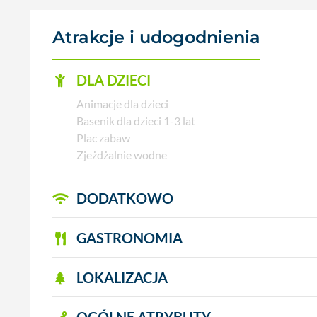
Atrakcje i udogodnienia
DLA DZIECI
Animacje dla dzieci
Basenik dla dzieci 1-3 lat
Plac zabaw
Zjeżdżalnie wodne
DODATKOWO
GASTRONOMIA
LOKALIZACJA