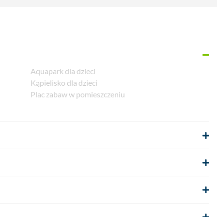
Aquapark dla dzieci
Kąpielisko dla dzieci
Plac zabaw w pomieszczeniu