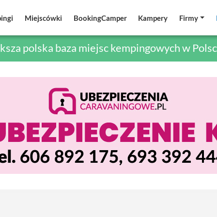
ingi
ingi
Miejscówki
Miejscówki
BookingCamper
BookingCamper
Kampery
Kampery
Firmy
Firmy
ksza polska baza miejsc kempingowych w Polsc