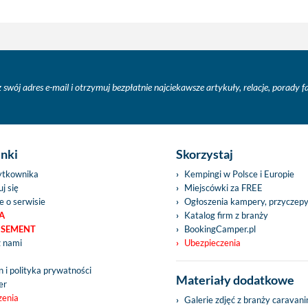
 swój adres e-mail i otrzymuj bezpłatnie najciekawsze artykuły, relacje, porady 
inki
Skorzystaj
ytkownika
Kempingi w Polsce i Europie
j się
Miejscówki za FREE
e o serwisie
Ogłoszenia kampery, przyczep
A
Katalog firm z branży
ISEMENT
BookingCamper.pl
z nami
Ubezpieczenia
 i polityka prywatności
Materiały dodatkowe
er
zenia
Galerie zdjęć z branży caravan