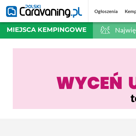
Ogłoszenia
Ogłoszenia
Kemp
Kemp
MIEJSCA KEMPINGOWE
Najwię