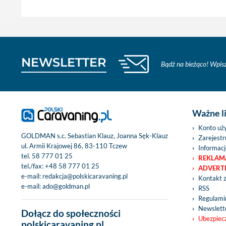
NEWSLETTER
Bądź na bieżąco! Wpisz
Ważne l
Konto uż
GOLDMAN s.c. Sebastian Klauz, Joanna Sęk-Klauz
Zarejestru
ul. Armii Krajowej 86, 83-110 Tczew
Informacj
tel.
58 777 01 25
REKLAM
tel./fax:
+48 58 777 01 25
ADVERT
e-mail:
redakcja@polskicaravaning.pl
Kontakt 
e-mail:
ado@goldman.pl
RSS
Regulamin
Newslett
Dołącz do społeczności
Ubezpiec
polskicaravaning.pl