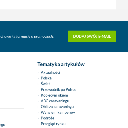
DODAJ SWÓJ E-MAIL
fachowe i informacje o promocjach.
Tematyka artykułów
Aktualności
Polska
y
Świat
Przewodnik po Polsce
Kobiecym okiem
ABC caravaningu
Oblicza caravaningu
Wynajem kamperów
Podróże
Przegląd rynku
ingu