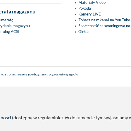
Materiały Video
Pogoda
rata magazynu
Kamery LIVE
umeratę
Zobacz nasz kanał na You Tube
wydania magazynu
Społeczność caravaningowa na
talog ACSI
Giełda
 na stronie możliwe po otrzymaniu odpowiedniej zgody!
tności
(dostępną w regulaminie). W dokumencie tym wyjaśniamy w s