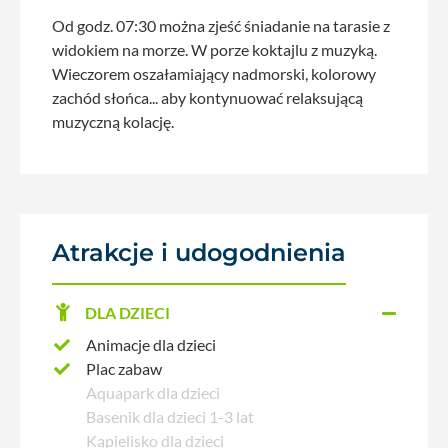
Od godz. 07:30 można zjeść śniadanie na tarasie z
widokiem na morze. W porze koktajlu z muzyką.
Wieczorem oszałamiający nadmorski, kolorowy
zachód słońca... aby kontynuować relaksującą
muzyczną kolację.
Atrakcje i udogodnienia
DLA DZIECI
Animacje dla dzieci
Plac zabaw
Aquapark dla dzieci
Basenik dla dzieci 1-3 lat
Kąpielisko dla dzieci