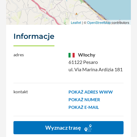
Leaflet
| ©
OpenStreetMap
contributors
Informacje
Włochy
adres
61122 Pesaro
ul. Via Marina Ardizia 181
kontakt
POKAŻ ADRES WWW
POKAŻ NUMER
POKAŻ E-MAIL
Wyznacz trasę