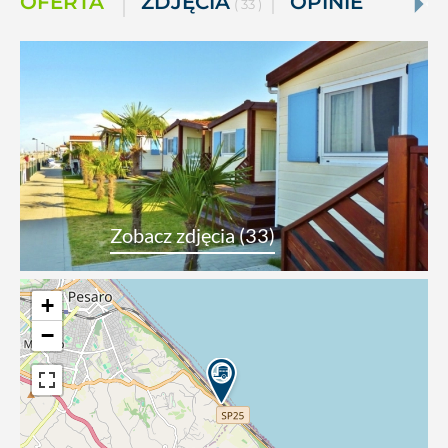
OFERTA
ZDJĘCIA
OPINIE
( 33 )
Zobacz zdjęcia (33)
+
−