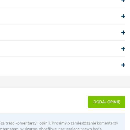
DODAJ OPINIĘ
 za treść komentarzy i opinii. Prosimy o zamieszczanie komentarzy
 z tematem, wulgarne, obraźliwe, naruszające prawo będą