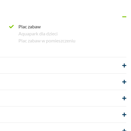
Plac zabaw
Aquapark dla dzieci
Plac zabaw w pomieszczeniu