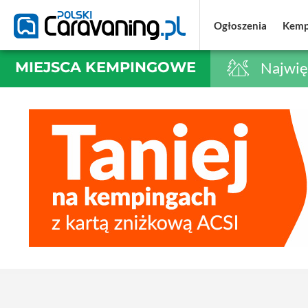
Ogłoszenia
Ogłoszenia
Kemp
Kemp
MIEJSCA KEMPINGOWE
Najwię