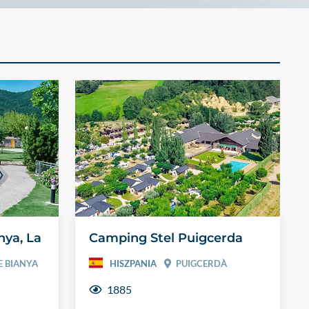
nya, La
Camping Stel Puigcerda
E BIANYA
HISZPANIA
PUIGCERDÀ
1885