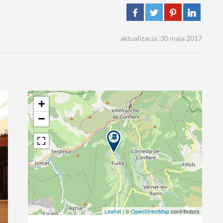
aktualizacja: 30 maja 2017
+
−
Leaflet
| ©
OpenStreetMap
contributors