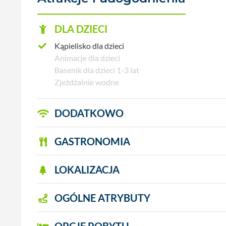
DLA DZIECI
Kąpielisko dla dzieci
Animacje dla dzieci
Basenik dla dzieci 1-3 lat
Zjeżdżalnie wodne
DODATKOWO
GASTRONOMIA
LOKALIZACJA
OGÓLNE ATRYBUTY