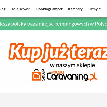
ingi
ingi
Miejscówki
Miejscówki
BookingCamper
BookingCamper
Kampery
Kampery
Firmy
Firmy
ksza polska baza miejsc kempingowych w Polsc