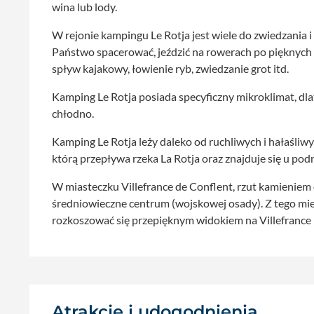
wina lub lody.
W rejonie kampingu Le Rotja jest wiele do zwiedzania i 
Państwo spacerować, jeździć na rowerach po pięknych g
spływ kajakowy, łowienie ryb, zwiedzanie grot itd.
Kamping Le Rotja posiada specyficzny mikroklimat, dla
chłodno.
Kamping Le Rotja leży daleko od ruchliwych i hałaśliwy
którą przepływa rzeka La Rotja oraz znajduje się u pod
W miasteczku Villefrance de Conflent, rzut kamienie
średniowieczne centrum (wojskowej osady). Z tego mie
rozkoszować się przepięknym widokiem na Villefrance i 
Atrakcje i udogodnienia