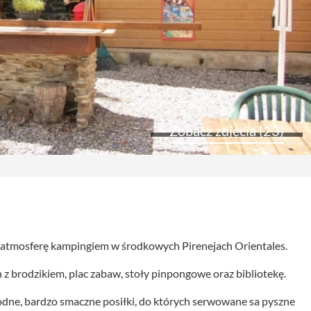
Zobacz zdjęcia (23)
 atmosferę kampingiem w środkowych Pirenejach Orientales.
z brodzikiem, plac zabaw, stoły pinpongowe oraz bibliotekę.
rodne, bardzo smaczne posiłki, do których serwowane sa pyszne