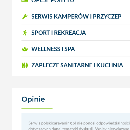
OPCJE POBYTU
SERWIS KAMPERÓW I PRZYCZEP
SPORT I REKREACJA
WELLNESS I SPA
ZAPLECZE SANITARNE I KUCHNIA
Opinie
(0)
Serwis polskicaravaning.pl nie ponosi odpowiedzialności
dotyczących danej tematyki dyskusji. Wpisy niezwiązane