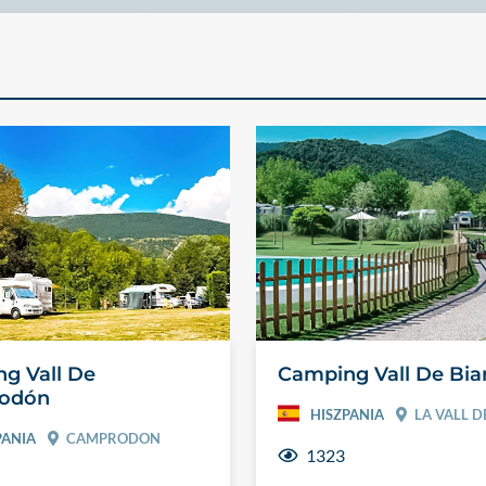
g Vall De
Camping Vall De Bia
odón
HISZPANIA
LA VALL D
PANIA
CAMPRODON
1323