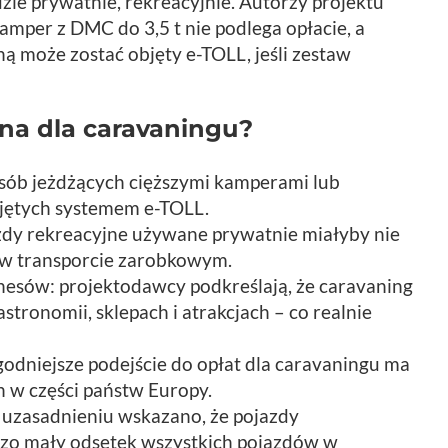
edzie prywatnie, rekreacyjnie. Autorzy projektu
amper z DMC do 3,5 t nie podlega opłacie, a
 może zostać objęty e-TOLL, jeśli zestaw
żna dla caravaningu?
osób jeżdżących cięższymi kamperami lub
bjętych systemem e-TOLL.
azdy rekreacyjne używane prywatnie miałyby nie
 w transporcie zarobkowym.
iznesów: projektodawcy podkreślają, że caravaning
tronomii, sklepach i atrakcjach – co realnie
odniejsze podejście do opłat dla caravaningu ma
h w części państw Europy.
uzasadnieniu wskazano, że pojazdy
dzo mały odsetek wszystkich pojazdów w