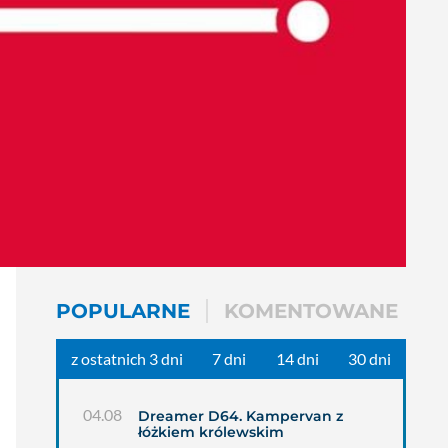
POPULARNE
KOMENTOWANE
z ostatnich 3 dni
7 dni
14 dni
30 dni
04.08
Dreamer D64. Kampervan z
łóżkiem królewskim