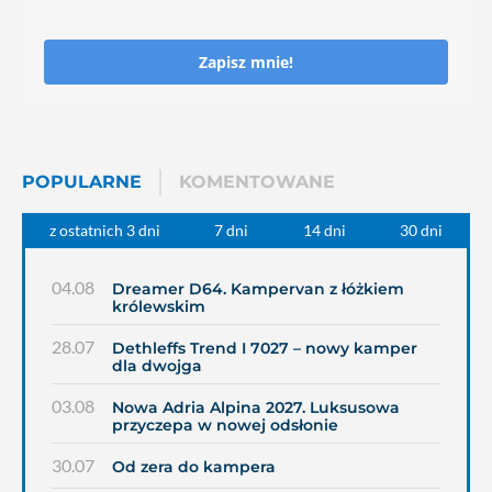
Zapisz mnie!
POPULARNE
KOMENTOWANE
z ostatnich 3 dni
7 dni
14 dni
30 dni
04.08
Dreamer D64. Kampervan z łóżkiem
królewskim
28.07
Dethleffs Trend I 7027 – nowy kamper
dla dwojga
03.08
Nowa Adria Alpina 2027. Luksusowa
przyczepa w nowej odsłonie
30.07
Od zera do kampera