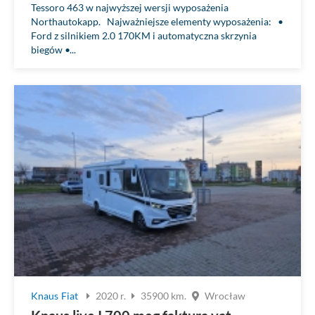
Tessoro 463 w najwyższej wersji wyposażenia
Northautokapp. Najważniejsze elementy wyposażenia: •
Ford z silnikiem 2.0 170KM i automatyczna skrzynia
biegów •...
Knaus
Fiat
2020 r.
35900 km.
Wrocław