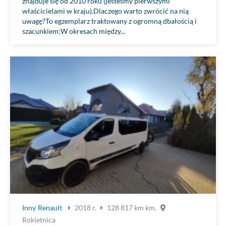
znajduje się od 2010 roku (jesteśmy pierwszymi
właścicielami w kraju).Dlaczego warto zwrócić na nią
uwagę?To egzemplarz traktowany z ogromną dbałością i
szacunkiem:W okresach między...
Inny
Renault
2018 r.
128 817 km km.
Rokietnica