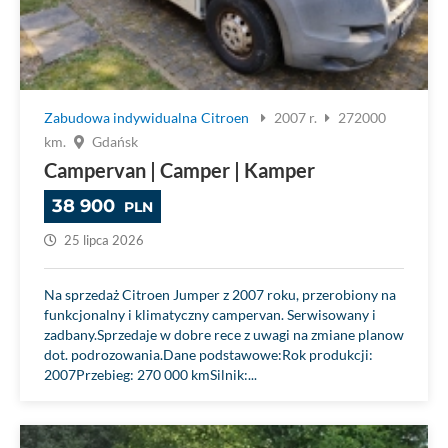
Zabudowa indywidualna
Citroen
2007 r.
272000
km.
Gdańsk
Campervan | Camper | Kamper
38 900
PLN
25 lipca 2026
Na sprzedaż Citroen Jumper z 2007 roku, przerobiony na
funkcjonalny i klimatyczny campervan. Serwisowany i
zadbany.Sprzedaje w dobre rece z uwagi na zmiane planow
dot. podrozowania.Dane podstawowe:Rok produkcji:
2007Przebieg: 270 000 kmSilnik:...