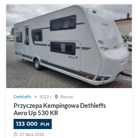
Dethleffs
2022 r.
Bieruń
Przyczepa Kempingowa Dethleffs
Aero Up 530 KR
133 000
PLN
27 lipca 2026