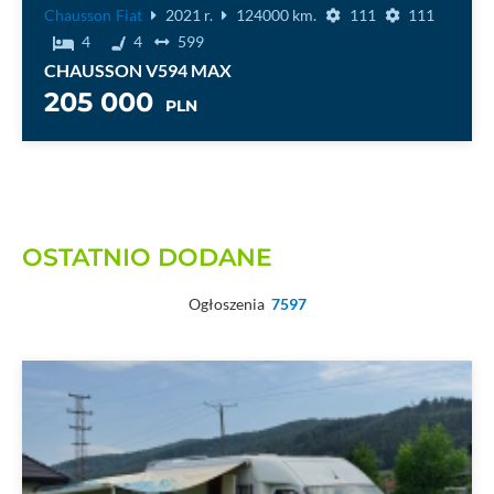
Chausson
Fiat
2021 r.
124000 km.
111
111
4
4
599
CHAUSSON V594 MAX
205 000
PLN
OSTATNIO DODANE
Ogłoszenia
7597