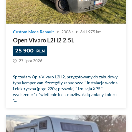
Custom Made
Renault
2008 r.
341 975 km.
Open Vivaro L2H2 2.5L
25 900
PLN
27 lipca 2026
Sprzedam Opla Vivaro L2H2, przygotowany do zabudowy
typu kamper van. Szczegóły zabudowy: * instalacja wodna
i elektryczna (prąd 220v, prysznic) * izolacja XPS *
wyciszenie * oświetlenie led z możliwością zmiany koloru
*...