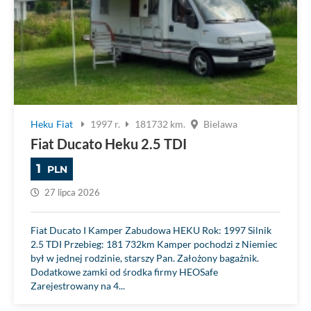
Heku
Fiat
1997 r.
181732 km.
Bielawa
Fiat Ducato Heku 2.5 TDI
1
PLN
27 lipca 2026
Fiat Ducato I Kamper Zabudowa HEKU Rok: 1997 Silnik
2.5 TDI Przebieg: 181 732km Kamper pochodzi z Niemiec
był w jednej rodzinie, starszy Pan. Założony bagażnik.
Dodatkowe zamki od środka firmy HEOSafe
Zarejestrowany na 4...