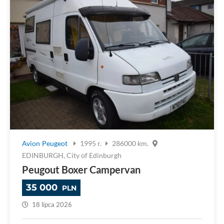
Avion
Peugeot
1995 r.
286000 km.
EDINBURGH, City of Edinburgh
Peugout Boxer Campervan
35 000
PLN
18 lipca 2026