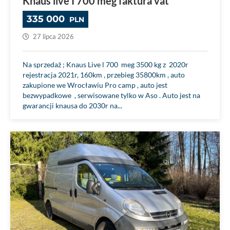
Knaus live I 700 meg faktura vat
335 000
PLN
27 lipca 2026
Na sprzedaż ; Knaus Live l 700 meg 3500 kg z 2020r
rejestracja 2021r, 160km , przebieg 35800km , auto
zakupione we Wrocławiu Pro camp , auto jest
bezwypadkowe , serwisowane tylko w Aso . Auto jest na
gwarancji knausa do 2030r na...