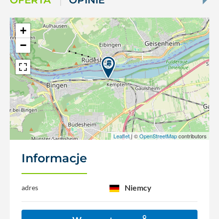
OFERTA
OPINIE
+
−
Leaflet
| ©
OpenStreetMap
contributors
Informacje
Niemcy
adres