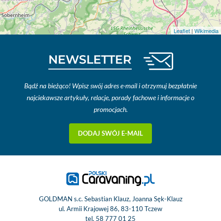
Leaflet
|
Wikimedia
NEWSLETTER
Bądź na bieżąco! Wpisz swój adres e-mail i otrzymuj bezpłatnie
najciekawsze artykuły, relacje, porady fachowe i informacje o
promocjach.
DODAJ SWÓJ E-MAIL
GOLDMAN s.c. Sebastian Klauz, Joanna Sęk-Klauz
ul. Armii Krajowej 86, 83-110 Tczew
tel.
58 777 01 25