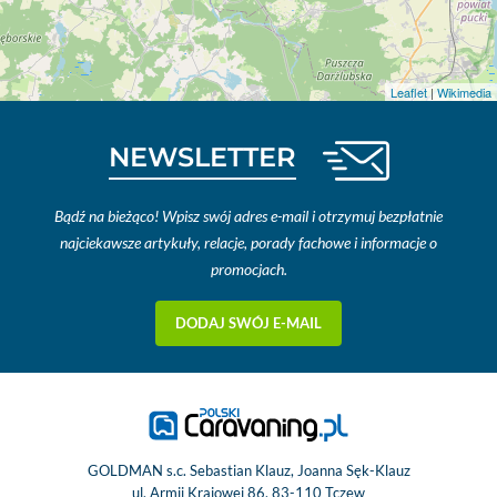
Leaflet
|
Wikimedia
NEWSLETTER
Bądź na bieżąco! Wpisz swój adres e-mail i otrzymuj bezpłatnie
najciekawsze artykuły, relacje, porady fachowe i informacje o
promocjach.
DODAJ SWÓJ E-MAIL
GOLDMAN s.c. Sebastian Klauz, Joanna Sęk-Klauz
ul. Armii Krajowej 86, 83-110 Tczew