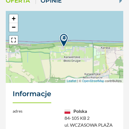
OFERTA
OPINIE
+
−
Leaflet
| ©
OpenStreetMap
contributors
Informacje
Polska
adres
84-105 KB 2
ul. WCZASOWA PLAŻA