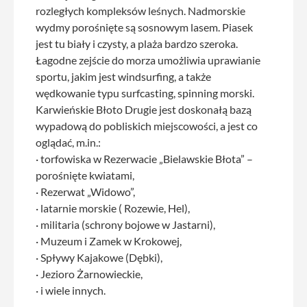
rozległych kompleksów leśnych. Nadmorskie
wydmy porośnięte są sosnowym lasem. Piasek
jest tu biały i czysty, a plaża bardzo szeroka.
Łagodne zejście do morza umożliwia uprawianie
sportu, jakim jest windsurfing, a także
wędkowanie typu surfcasting, spinning morski.
Karwieńskie Błoto Drugie jest doskonałą bazą
wypadową do pobliskich miejscowości, a jest co
oglądać, m.in.:
· torfowiska w Rezerwacie „Bielawskie Błota” –
porośnięte kwiatami,
· Rezerwat „Widowo”,
· latarnie morskie ( Rozewie, Hel),
· militaria (schrony bojowe w Jastarni),
· Muzeum i Zamek w Krokowej,
· Spływy Kajakowe (Dębki),
· Jezioro Żarnowieckie,
· i wiele innych.