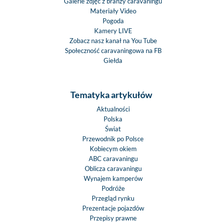
Galerie zdjęć z branży caravaningu
Materiały Video
Pogoda
Kamery LIVE
Zobacz nasz kanał na You Tube
Społeczność caravaningowa na FB
Giełda
Tematyka artykułów
Aktualności
Polska
Świat
Przewodnik po Polsce
Kobiecym okiem
ABC caravaningu
Oblicza caravaningu
Wynajem kamperów
Podróże
Przegląd rynku
Prezentacje pojazdów
Przepisy prawne