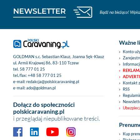
NEWSLETTER
Bądź na bieżąco! Wpisz
Ważne l
Konto uż
GOLDMAN s.c. Sebastian Klauz, Joanna Sęk-Klauz
Zarejestru
ul. Armii Krajowej 86, 83-110 Tczew
Informacj
tel.
58 777 01 25
REKLAM
tel./fax:
+48 58 777 01 25
ADVERT
e-mail:
redakcja@polskicaravaning.pl
Kontakt 
e-mail:
ado@goldman.pl
RSS
Regulamin
Newslett
Dołącz do społeczności
Ubezpiec
polskicaravaning.pl
i przeglądaj niepublikowane treści.
Prenume
Kup pren