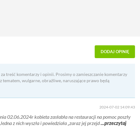
DODAJ OPINIĘ
 za treść komentarzy i opinii. Prosimy o zamieszczanie komentarzy
 z tematem, wulgarne, obraźliwe, naruszające prawo będą
2024-07-02 14:09:43
o dnia 02.06.2024r kobieta zasłabła na restauracji na pomoc poszły
Jedna z nich wyszła i powiedziała „zaraz jej przejd
...przeczytaj