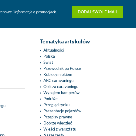
DODAJ SWÓJ E-MAIL
fachowe i informacje o promocjach.
Tematyka artykułów
Aktualności
Polska
y
Świat
Przewodnik po Polsce
Kobiecym okiem
ABC caravaningu
Oblicza caravaningu
Wynajem kamperów
Podróże
Przegląd rynku
ingu
Prezentacje pojazdów
Przepisy prawne
Dobrze wiedzieć
Wieści z warsztatu
Nasze testy