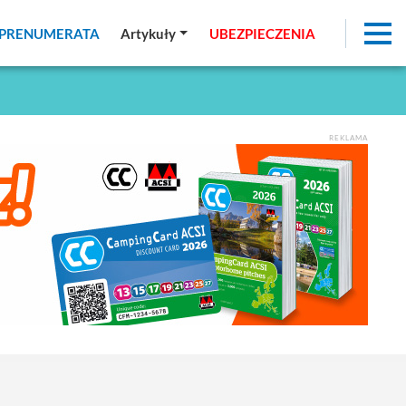
PRENUMERATA
PRENUMERATA
Artykuły
Artykuły
UBEZPIECZENIA
UBEZPIECZENIA
REKLAMA