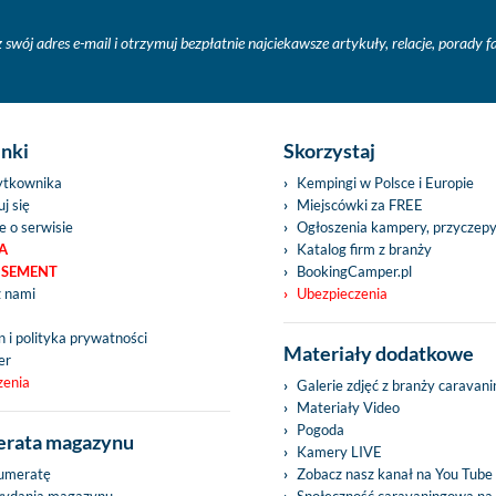
 swój adres e-mail i otrzymuj bezpłatnie najciekawsze artykuły, relacje, porady 
inki
Skorzystaj
ytkownika
Kempingi w Polsce i Europie
j się
Miejscówki za FREE
e o serwisie
Ogłoszenia kampery, przyczep
A
Katalog firm z branży
ISEMENT
BookingCamper.pl
z nami
Ubezpieczenia
 i polityka prywatności
Materiały dodatkowe
er
zenia
Galerie zdjęć z branży caravan
Materiały Video
Pogoda
rata magazynu
Kamery LIVE
umeratę
Zobacz nasz kanał na You Tube