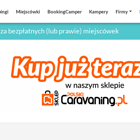
ingi
ingi
Miejscówki
Miejscówki
BookingCamper
BookingCamper
Kampery
Kampery
Firmy
Firmy
za bezpłatnych (lub prawie) miejscówek