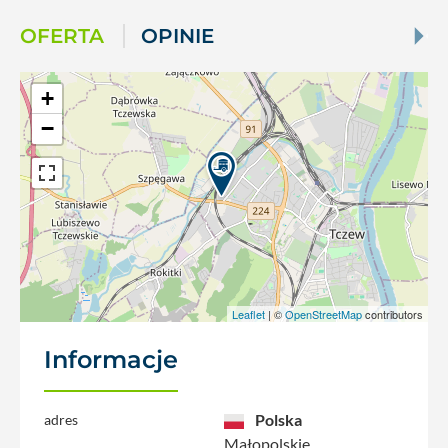
OFERTA
OPINIE
+
−
Leaflet
| ©
OpenStreetMap
contributors
Informacje
Polska
adres
Małopolskie