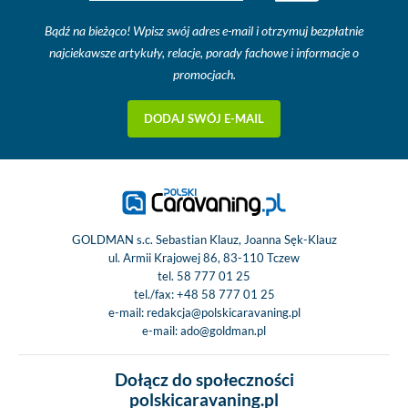
Bądź na bieżąco! Wpisz swój adres e-mail i otrzymuj bezpłatnie
najciekawsze artykuły, relacje, porady fachowe i informacje o
promocjach.
DODAJ SWÓJ E-MAIL
GOLDMAN s.c. Sebastian Klauz, Joanna Sęk-Klauz
ul. Armii Krajowej 86, 83-110 Tczew
tel.
58 777 01 25
tel./fax:
+48 58 777 01 25
e-mail:
redakcja@polskicaravaning.pl
e-mail:
ado@goldman.pl
Dołącz do społeczności
polskicaravaning.pl