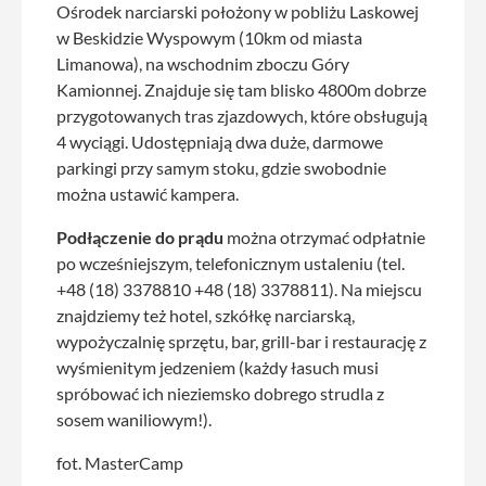
Ośrodek narciarski położony w pobliżu Laskowej
w Beskidzie Wyspowym (10km od miasta
Limanowa), na wschodnim zboczu Góry
Kamionnej. Znajduje się tam blisko 4800m dobrze
przygotowanych tras zjazdowych, które obsługują
4 wyciągi. Udostępniają dwa duże, darmowe
parkingi przy samym stoku, gdzie swobodnie
można ustawić kampera.
Podłączenie do prądu
można otrzymać odpłatnie
po wcześniejszym, telefonicznym ustaleniu (tel.
+48 (18) 3378810 +48 (18) 3378811). Na miejscu
znajdziemy też hotel, szkółkę narciarską,
wypożyczalnię sprzętu, bar, grill-bar i restaurację z
wyśmienitym jedzeniem (każdy łasuch musi
spróbować ich nieziemsko dobrego strudla z
sosem waniliowym!).
fot. MasterCamp