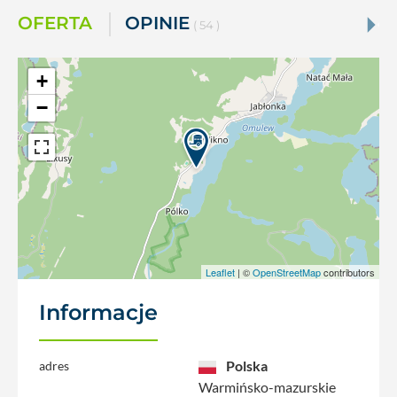
OFERTA
OPINIE
( 54 )
+
−
Leaflet
| ©
OpenStreetMap
contributors
Informacje
Polska
adres
Warmińsko-mazurskie