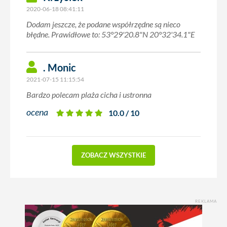
2020-06-18 08:41:11
Dodam jeszcze, że podane współrzędne są nieco
błędne. Prawidłowe to: 53°29'20.8"N 20°32'34.1"E
. Monic
2021-07-15 11:15:54
Bardzo polecam plaża cicha i ustronna
ocena
10.0 / 10
ZOBACZ WSZYSTKIE
REKLAMA