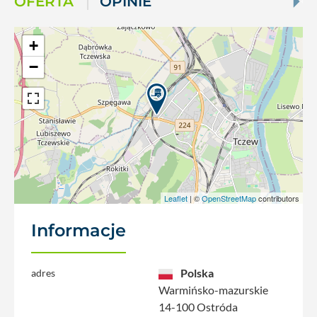
OFERTA
OPINIE
+
−
Leaflet
| ©
OpenStreetMap
contributors
Informacje
Polska
adres
Warmińsko-mazurskie
14-100 Ostróda