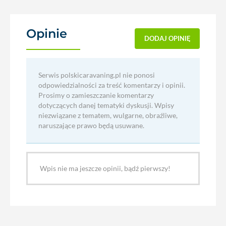
Opinie
(0)
DODAJ OPINIĘ
Serwis polskicaravaning.pl nie ponosi
odpowiedzialności za treść komentarzy i opinii.
Prosimy o zamieszczanie komentarzy
dotyczących danej tematyki dyskusji. Wpisy
niezwiązane z tematem, wulgarne, obraźliwe,
naruszające prawo będą usuwane.
Wpis nie ma jeszcze opinii, bądź pierwszy!