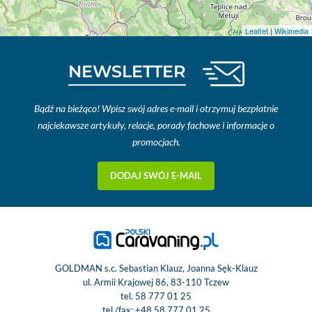
Leaflet
|
Wikimedia
NEWSLETTER
Bądź na bieżąco! Wpisz swój adres e-mail i otrzymuj bezpłatnie
najciekawsze artykuły, relacje, porady fachowe i informacje o
promocjach.
DODAJ SWÓJ E-MAIL
GOLDMAN s.c. Sebastian Klauz, Joanna Sęk-Klauz
ul. Armii Krajowej 86, 83-110 Tczew
tel.
58 777 01 25
tel./fax:
+48 58 777 01 25