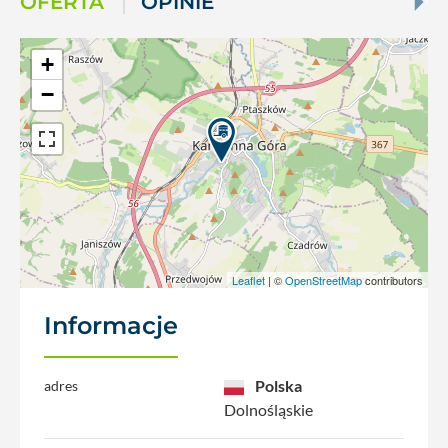
OFERTA
OPINIE
+
−
Leaflet
| ©
OpenStreetMap
contributors
Informacje
Polska
adres
Dolnośląskie