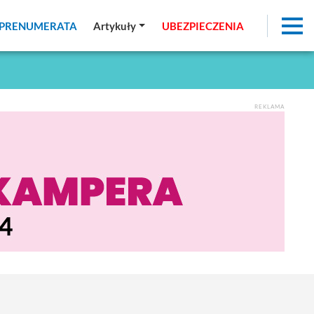
PRENUMERATA
PRENUMERATA
Artykuły
Artykuły
UBEZPIECZENIA
UBEZPIECZENIA
REKLAMA