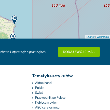
Leaflet
|
Wikimedia
DODAJ SWÓJ E-MAIL
fachowe i informacje o promocjach.
Tematyka artykułów
Aktualności
Polska
y
Świat
Przewodnik po Polsce
Kobiecym okiem
ABC caravaningu