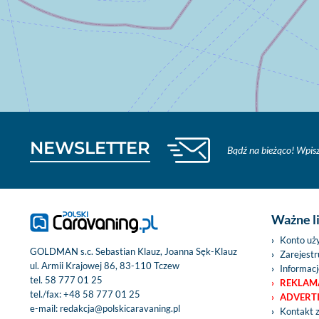
NEWSLETTER
Bądź na bieżąco! Wpisz
Ważne l
Konto uż
GOLDMAN s.c. Sebastian Klauz, Joanna Sęk-Klauz
Zarejestru
ul. Armii Krajowej 86, 83-110 Tczew
Informacj
tel.
58 777 01 25
REKLAM
tel./fax:
+48 58 777 01 25
ADVERT
e-mail:
redakcja@polskicaravaning.pl
Kontakt 