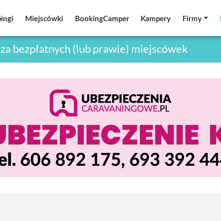
ingi
ingi
Miejscówki
Miejscówki
BookingCamper
BookingCamper
Kampery
Kampery
Firmy
Firmy
za bezpłatnych (lub prawie) miejscówek