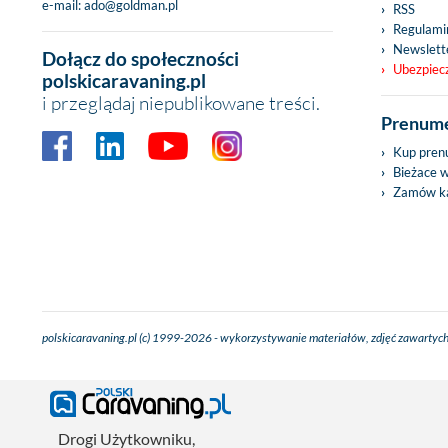
e-mail:
ado@goldman.pl
RSS
Regulamin
Newslett
Dołącz do społeczności
Ubezpiec
polskicaravaning.pl
i przeglądaj niepublikowane treści.
Prenume
Kup pren
Bieżace 
Zamów ka
polskicaravaning.pl (c) 1999-2026 - wykorzystywanie materiałów, zdjęć zawartych
Drogi Użytkowniku,