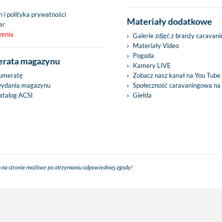
 i polityka prywatności
Materiały dodatkowe
er
zenia
Galerie zdjęć z branży caravan
Materiały Video
Pogoda
rata magazynu
Kamery LIVE
umeratę
Zobacz nasz kanał na You Tube
wydania magazynu
Społeczność caravaningowa na
talog ACSI
Giełda
 na stronie możliwe po otrzymaniu odpowiedniej zgody!