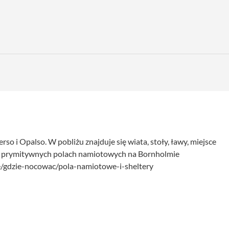
o i Opalso. W pobliżu znajduje się wiata, stoły, ławy, miejsce
w i prymitywnych polach namiotowych na Bornholmie
e/gdzie-nocowac/pola-namiotowe-i-sheltery