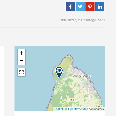
aktualizacja: 07 lutego 2021
+
−
Leaflet
| ©
OpenStreetMap
contributors