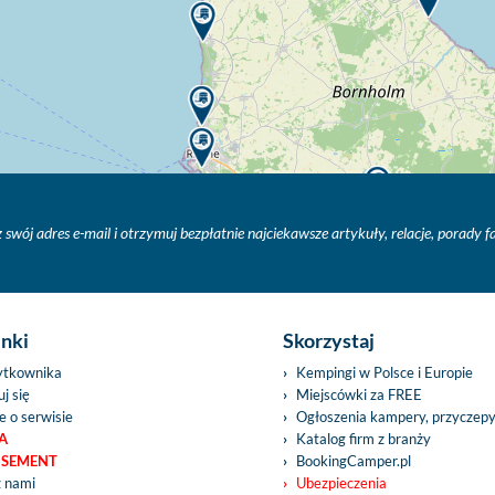
 swój adres e-mail i otrzymuj bezpłatnie najciekawsze artykuły, relacje, porady 
inki
Skorzystaj
ytkownika
Kempingi w Polsce i Europie
j się
Miejscówki za FREE
e o serwisie
Ogłoszenia kampery, przyczep
A
Katalog firm z branży
ISEMENT
BookingCamper.pl
z nami
Ubezpieczenia