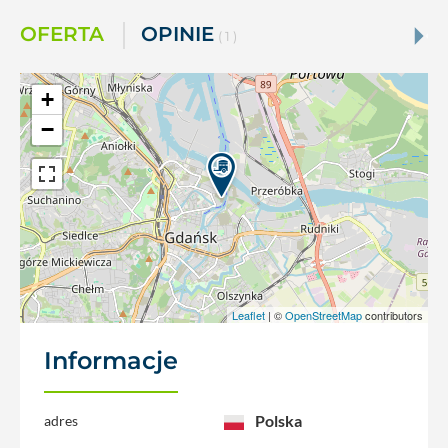
OFERTA
OPINIE
( 1 )
+
−
Leaflet
| ©
OpenStreetMap
contributors
Informacje
Polska
adres