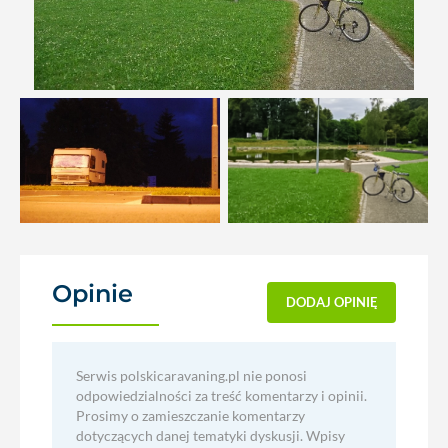
Opinie
(0)
DODAJ OPINIĘ
Serwis polskicaravaning.pl nie ponosi
odpowiedzialności za treść komentarzy i opinii.
Prosimy o zamieszczanie komentarzy
dotyczących danej tematyki dyskusji. Wpisy