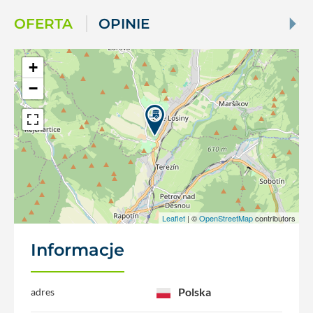
OFERTA
OPINIE
+
−
Leaflet
| ©
OpenStreetMap
contributors
Informacje
Polska
adres