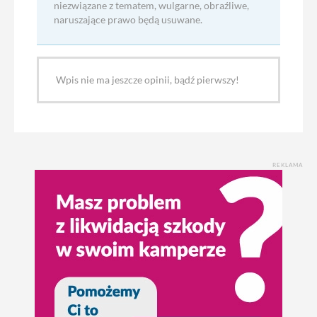
niezwiązane z tematem, wulgarne, obraźliwe,
naruszające prawo będą usuwane.
Wpis nie ma jeszcze opinii, bądź pierwszy!
REKLAMA