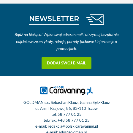
NEWSLETTER
Bądź na bieżąco! Wpisz swój adres e-mail i otrzymuj bezpłatnie
najciekawsze artykuły, relacje, porady fachowe i informacje o
promocjach.
DODAJ SWÓJ E-MAIL
GOLDMAN s.c. Sebastian Klauz, Joanna Sęk-Klauz
ul. Armii Krajowej 86, 83-110 Tczew
tel.
58 777 01 25
tel./fax:
+48 58 777 01 25
e-mail:
redakcja@polskicaravaning.pl
e-mail:
ado@goldman.pl