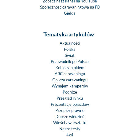
Zobacz nasz kanał na You Tube
Społeczność caravaningowa na FB
Giełda
Tematyka artykułów
Aktualności
Polska
Świat
Przewodnik po Polsce
Kobiecym okiem
ABC caravaningu
Oblicza caravaningu
Wynajem kamperów
Podróże
Przegląd rynku
Prezentacje pojazdów
Przepisy prawne
Dobrze wiedzieć
Wieści z warsztatu
Nasze testy
4x4