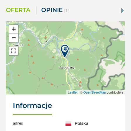
OFERTA
OPINIE
( 1 )
+
−
Leaflet
| ©
OpenStreetMap
contributors
Informacje
Polska
adres