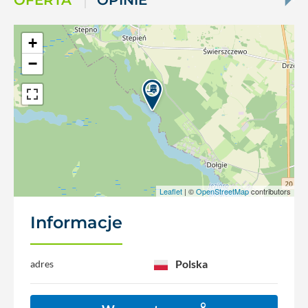
OFERTA
OPINIE
+
−
Leaflet
| ©
OpenStreetMap
contributors
Informacje
Polska
adres