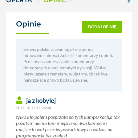
OFERTA
OPINIE
( 3 )
Opinie
(3)
DODAJ OPINIĘ
Serwis polskicaravaning.pl nie ponosi
odpowiedzialności za treść komentarzy i opinii.
Prosimy o zamieszczanie komentarzy
dotyczących danej tematyki dyskusji. Wpisy
niezwiązane z tematem, wulgarne, obraźliwe,
naruszające prawo będą usuwane.
ja z kobylej
2017-10-19 11:26:48
tylko kto potem posprzata po tych kamperkach,a tak
pozatym niema tam miejsca na dwa kamperki
miejsce to wał przeciw powodziowy co widzac na
foto,mandacik jak znalazł