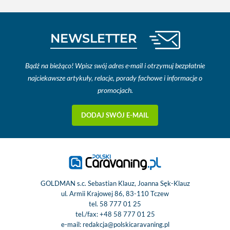
NEWSLETTER
Bądź na bieżąco! Wpisz swój adres e-mail i otrzymuj bezpłatnie
najciekawsze artykuły, relacje, porady fachowe i informacje o
promocjach.
DODAJ SWÓJ E-MAIL
GOLDMAN s.c. Sebastian Klauz, Joanna Sęk-Klauz
ul. Armii Krajowej 86, 83-110 Tczew
tel.
58 777 01 25
tel./fax:
+48 58 777 01 25
e-mail:
redakcja@polskicaravaning.pl