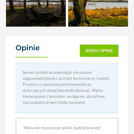
Opinie
(0)
DODAJ OPINIĘ
Serwis polskicaravaning.pl nie ponosi
odpowiedzialności za treść komentarzy i opinii.
Prosimy o zamieszczanie komentarzy
dotyczących danej tematyki dyskusji. Wpisy
niezwiązane z tematem, wulgarne, obraźliwe,
naruszające prawo będą usuwane.
Wpis nie ma jeszcze opinii, bądź pierwszy!