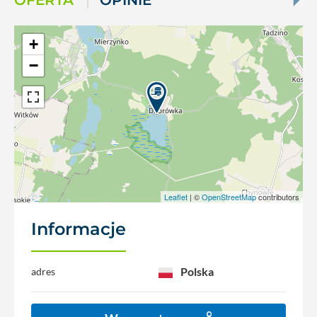
OFERTA
OPINIE
+
−
Leaflet
| ©
OpenStreetMap
contributors
Informacje
Polska
adres