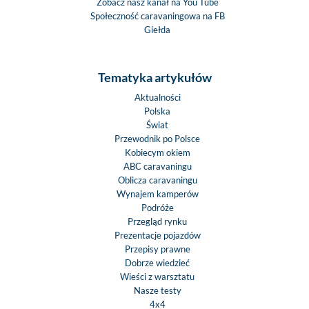
Zobacz nasz kanał na You Tube
Społeczność caravaningowa na FB
Giełda
Tematyka artykułów
Aktualności
Polska
Świat
Przewodnik po Polsce
Kobiecym okiem
ABC caravaningu
Oblicza caravaningu
Wynajem kamperów
Podróże
Przegląd rynku
Prezentacje pojazdów
Przepisy prawne
Dobrze wiedzieć
Wieści z warsztatu
Nasze testy
4x4