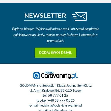
NEWSLETTER
Bądź na bieżąco! Wpisz swój adres e-mail i otrzymuj bezpłatnie
najciekawsze artykuły, relacje, porady fachowe i informacje o
promocjach.
DODAJ SWÓJ E-MAIL
GOLDMAN s.c. Sebastian Klauz, Joanna Sęk-Klauz
ul. Armii Krajowej 86, 83-110 Tczew
tel.
58 777 01 25
tel./fax:
+48 58 777 01 25
e-mail:
redakcja@polskicaravaning.pl
e-mail:
ado@goldman.pl