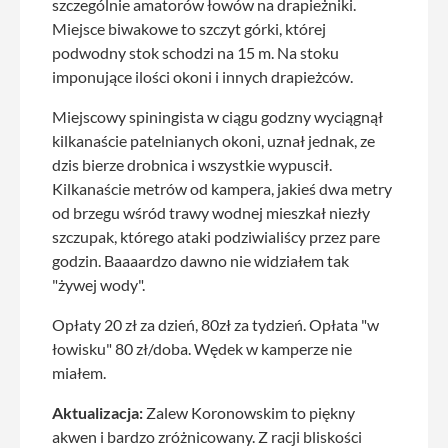
szczególnie amatorów łowów na drapieżniki.
Miejsce biwakowe to szczyt górki, której
podwodny stok schodzi na 15 m. Na stoku
imponujące ilości okoni i innych drapieżców.
Miejscowy spiningista w ciągu godzny wyciągnął
kilkanaście patelnianych okoni, uznał jednak, ze
dzis bierze drobnica i wszystkie wypuscił.
Kilkanaście metrów od kampera, jakieś dwa metry
od brzegu wśród trawy wodnej mieszkał niezły
szczupak, którego ataki podziwialiścy przez pare
godzin. Baaaardzo dawno nie widziałem tak
"żywej wody".
Opłaty 20 zł za dzień, 80zł za tydzień. Opłata "w
łowisku" 80 zł/doba. Wędek w kamperze nie
miałem.
Aktualizacja:
Zalew Koronowskim to piękny
akwen i bardzo zróżnicowany. Z racji bliskości