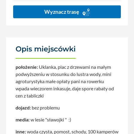
Wyznacz trasę
Opis miejscówki
położenie:
Uklanka, plac z drzewami na małym
podwyższeniu w stosunku do lustra wody, mini
agroturystyka małe opłaty pani na rowerku
wpada wieczorem inkasuje, daje spore rabaty od
cen z tabliczki
dojazd:
bez problemu
media:
w lesie "sławojki " :)
inne:
woda czysta, pomost, schody, 100 kamperów