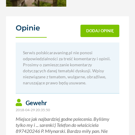
Opinie
(1)
DODAJ OPINIĘ
Serwis polskicaravaning.pl nie ponosi
odpowiedzialności za treść komentarzy i opinii.
Prosimy o zamieszczanie komentarzy
dotyczących danej tematyki dyskusji. Wpisy
niezwiązane z tematem, wulgarne, obraźliwe,
naruszające prawo będą usuwane.
Gewehr
2018-04-29 20:35:50
Miejsce jak najbardziej godne polecenia. Byliśmy
tylko my i ... sarenki:) Telefon do właściciela
897420246 P. Młynarski. Bardzo miły pan. Nie