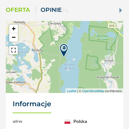
OFERTA
OPINIE
( 1 )
+
−
Leaflet
| ©
OpenStreetMap
contributors
Informacje
Polska
adres