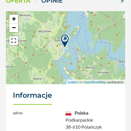
OFERTA
OPINIE
+
−
Leaflet
| ©
OpenStreetMap
contributors
Informacje
Polska
adres
Podkarpackie
38-610 Polańczyk