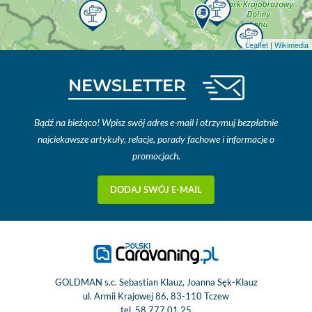
Leaflet
|
Wikimedia
NEWSLETTER
Bądź na bieżąco! Wpisz swój adres e-mail i otrzymuj bezpłatnie
najciekawsze artykuły, relacje, porady fachowe i informacje o
promocjach.
DODAJ SWÓJ E-MAIL
GOLDMAN s.c. Sebastian Klauz, Joanna Sęk-Klauz
ul. Armii Krajowej 86, 83-110 Tczew
tel.
58 777 01 25