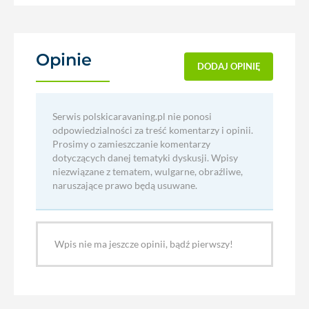
Opinie
(0)
DODAJ OPINIĘ
Serwis polskicaravaning.pl nie ponosi
odpowiedzialności za treść komentarzy i opinii.
Prosimy o zamieszczanie komentarzy
dotyczących danej tematyki dyskusji. Wpisy
niezwiązane z tematem, wulgarne, obraźliwe,
naruszające prawo będą usuwane.
Wpis nie ma jeszcze opinii, bądź pierwszy!