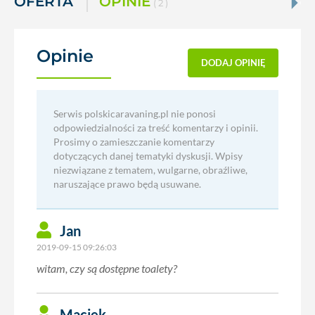
OFERTA
OPINIE
( 2 )
Opinie
(2)
DODAJ OPINIĘ
Serwis polskicaravaning.pl nie ponosi
odpowiedzialności za treść komentarzy i opinii.
Prosimy o zamieszczanie komentarzy
dotyczących danej tematyki dyskusji. Wpisy
niezwiązane z tematem, wulgarne, obraźliwe,
naruszające prawo będą usuwane.
Jan
2019-09-15 09:26:03
witam, czy są dostępne toalety?
Maciek