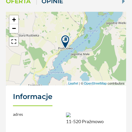
OFERTA
OPINIE
+
−
Leaflet
| ©
OpenStreetMap
contributors
Informacje
adres
11-520 Prażmowo